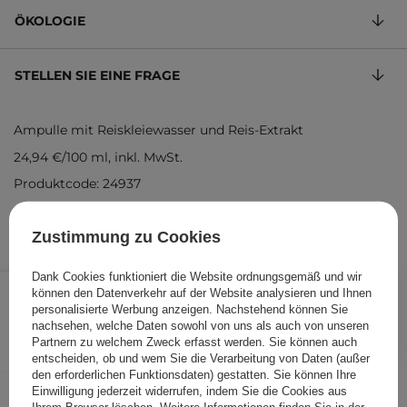
ÖKOLOGIE
STELLEN SIE EINE FRAGE
Ampulle mit Reiskleiewasser und Reis-Extrakt
24,94 €
/
100 ml
, inkl. MwSt.
Produktcode: 24937
Zustimmung zu Cookies
Dank Cookies funktioniert die Website ordnungsgemäß und wir
19,95 €
/
Stk.
können den Datenverkehr auf der Website analysieren und Ihnen
personalisierte Werbung anzeigen. Nachstehend können Sie
IN DEN WARENKORB
nachsehen, welche Daten sowohl von uns als auch von unseren
Partnern zu welchem Zweck erfasst werden. Sie können auch
Folgende Produkte wurden von
entscheiden, ob und wem Sie die Verarbeitung von Daten (außer
den erforderlichen Funktionsdaten) gestatten. Sie können Ihre
anderen Kunden geprüft
Einwilligung jederzeit widerrufen, indem Sie die Cookies aus