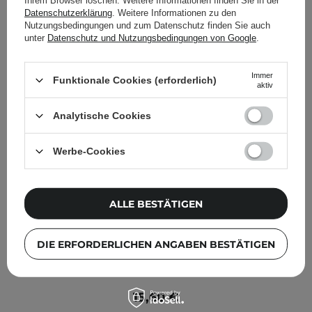
Ihrem Browser löschen. Weitere Informationen finden Sie in der
Datenschutzerklärung
. Weitere Informationen zu den
Nutzungsbedingungen und zum Datenschutz finden Sie auch
unter
Datenschutz und Nutzungsbedingungen von Google
.
Immer
Funktionale Cookies (erforderlich)
aktiv
Analytische Cookies
Werbe-Cookies
ALLE BESTÄTIGEN
DIE ERFORDERLICHEN ANGABEN BESTÄTIGEN
Some By Mi - AHA BHA PHA 14 Days Super Miracle Spot
All Kill Cream - Akne Spot Creme - 30ml
15,60 €