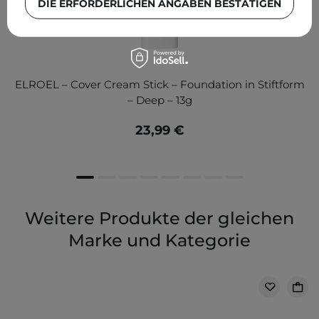
DIE ERFORDERLICHEN ANGABEN BESTÄTIGEN
ELROEL – Cover Cream Stick – Foundation in Stiftform
– Deep – 13g
23,99 €
Weitere Produkte der gleichen
Marke und Kategorie