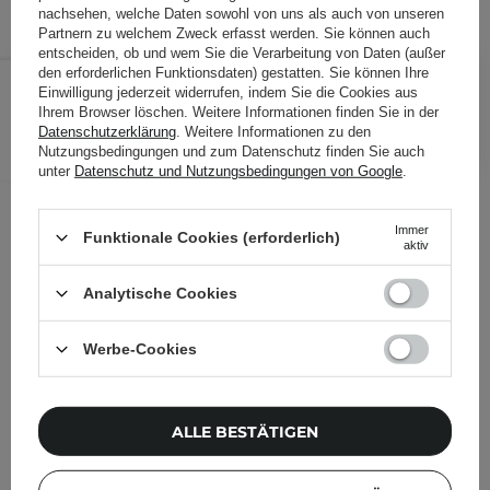
nachsehen, welche Daten sowohl von uns als auch von unseren
Partnern zu welchem Zweck erfasst werden. Sie können auch
entscheiden, ob und wem Sie die Verarbeitung von Daten (außer
36,99 €
den erforderlichen Funktionsdaten) gestatten. Sie können Ihre
/
Stk.
Einwilligung jederzeit widerrufen, indem Sie die Cookies aus
Ihrem Browser löschen. Weitere Informationen finden Sie in der
IN DEN WARENKORB
Datenschutzerklärung
. Weitere Informationen zu den
Nutzungsbedingungen und zum Datenschutz finden Sie auch
Folgende Produkte wurden von
unter
Datenschutz und Nutzungsbedingungen von Google
.
anderen Kunden geprüft
Immer
Funktionale Cookies (erforderlich)
aktiv
Analytische Cookies
Werbe-Cookies
ALLE BESTÄTIGEN