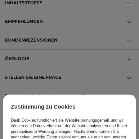
INHALTSSTOFFE
EMPFEHLUNGEN
KUNDENREZENSIONEN
ÖKOLOGIE
STELLEN SIE EINE FRAGE
Serum mit Natriumhyaluronat und Peptiden
35,67 €
/
100 ml
, inkl. MwSt.
Zustimmung zu Cookies
Produktcode: 19849
Dank Cookies funktioniert die Website ordnungsgemäß und wir
können den Datenverkehr auf der Website analysieren und Ihnen
personalisierte Werbung anzeigen. Nachstehend können Sie
nachsehen, welche Daten sowohl von uns als auch von unseren