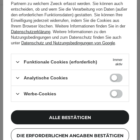
Partnern zu welchem Zweck erfasst werden. Sie können auch
21,40 €
/
Stk.
entscheiden, ob und wem Sie die Verarbeitung von Daten (außer
den erforderlichen Funktionsdaten) gestatten. Sie können Ihre
Einwilligung jederzeit widerrufen, indem Sie die Cookies aus
IN DEN WARENKORB
Ihrem Browser löschen. Weitere Informationen finden Sie in der
Datenschutzerklärung
. Weitere Informationen zu den
Folgende Produkte wurden von
Nutzungsbedingungen und zum Datenschutz finden Sie auch
unter
Datenschutz und Nutzungsbedingungen von Google
.
anderen Kunden geprüft
Immer
Funktionale Cookies (erforderlich)
aktiv
Analytische Cookies
Werbe-Cookies
ALLE BESTÄTIGEN
DIE ERFORDERLICHEN ANGABEN BESTÄTIGEN