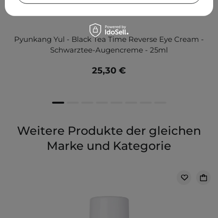
Pyunkang Yul - Black Tea Time Reverse Eye Cream -
Schwarztee-Augencreme - 25ml
25,30 €
Weitere Produkte der gleichen
Marke und Kategorie