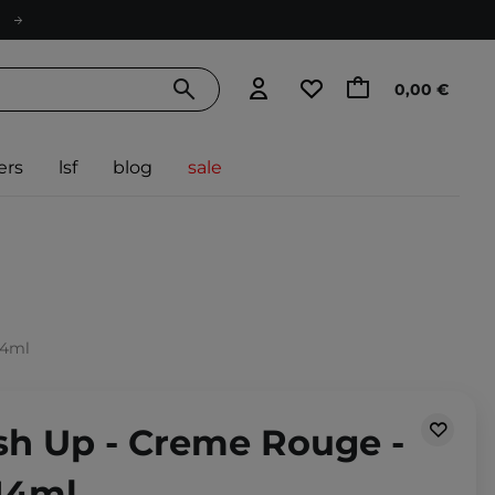
0,00 €
ers
lsf
blog
sale
14ml
sh Up - Creme Rouge -
14ml