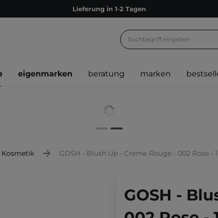
Lieferung in 1-2 Tagen
Empfehle uns weiter und sammle noch mehr Punkte
Kostenloser Versand ab 60 €
Ökologie
e
eigenmarken
beratung
marken
bestsell
Versand nach Deutschland und Österreich
Treueprogramm
Lieferung in 1-2 Tagen
Empfehle uns weiter und sammle noch mehr Punkte
Kostenloser Versand ab 60 €
 Kosmetik
GOSH - Blush Up - Creme Rouge - 002 Rose - 
Ökologie
GOSH - Blu
002 Rose - 