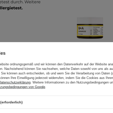
etest durch. Weitere
llergietest
.
ies
Website ordnungsgemäß und wir können den Datenverkehr auf der Website ana
Q+A - Ceramide
gen. Nachstehend können Sie nachsehen, welche Daten sowohl von uns als au
Barrier Defence
Sie können auch entscheiden, ob und wem Sie die Verarbeitung von Daten (a
können Ihre Einwilligung jederzeit widerrufen, indem Sie die Cookies aus Ihr
Face Cream -
Datenschutzerklärung
. Weitere Informationen zu den Nutzungsbedingungen u
Ceramide
tzungsbedingungen von Google
.
Schutzcreme für
das Gesicht.- 50ml
rwenden Sie das Produkt
(erforderlich)
on Kindern auf.