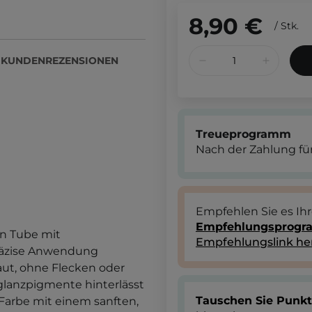
8,90 €
/
Stk.
KUNDENREZENSIONEN
Treueprogramm
Nach der Zahlung für
Empfehlen Sie es Ih
Empfehlungsprog
en Tube mit
Empfehlungslink he
räzise Anwendung
aut, ohne Flecken oder
lglanzpigmente hinterlässt
Tauschen Sie Punk
Farbe mit einem sanften,