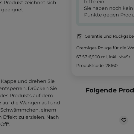
bitte ein.
s Produkt zeichnet sich
Sie haben noch kein
 geeignet.
Punkte gegen Produ
Garantie und Rückgaber
Cremiges Rouge für die W
63,57 €
/
100 ml
, inkl. MwSt.
Produktcode: 28160
 Kappe und drehen Sie
 entsperren. Drücken Sie
Folgende Pro
e des Produkts auf dem
ge auf die Wangen auf und
dem Schwämmchen, einem
 Effekt zu erzielen. Nach
ff".