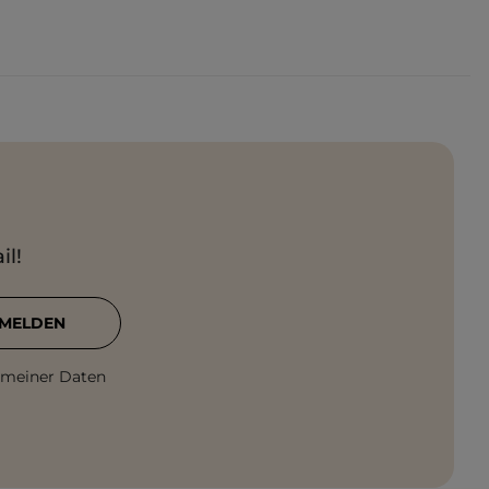
il!
MELDEN
 meiner Daten