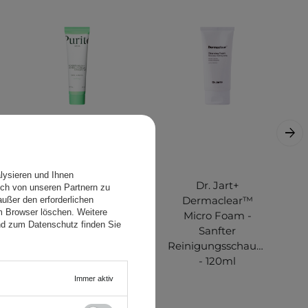
KOSMETOLOGE EMPFIEHLT
lysieren und Ihnen
Purito Seoul -
Dr. Jart+
ch von unseren Partnern zu
Wonder Releaf
Dermaclear™
ußer den erforderlichen
em Browser löschen. Weitere
Centella Cream
Micro Foam -
nd zum Datenschutz finden Sie
Unscented -
Sanfter
Unparfümierte
Reinigungsschaum
Creme mit
- 120ml
Centella Asiatica-
Immer aktiv
Extrakt - 50ml