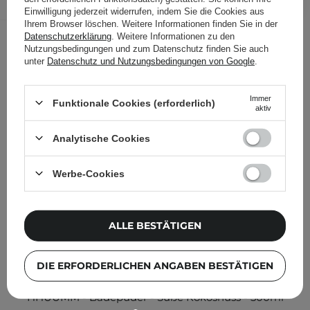
Folgende Produkte wurden von
Einwilligung jederzeit widerrufen, indem Sie die Cookies aus
Ihrem Browser löschen. Weitere Informationen finden Sie in der
anderen Kunden geprüft
Datenschutzerklärung
. Weitere Informationen zu den
Nutzungsbedingungen und zum Datenschutz finden Sie auch
unter
Datenschutz und Nutzungsbedingungen von Google
.
Immer
Funktionale Cookies (erforderlich)
aktiv
Analytische Cookies
Werbe-Cookies
ALLE BESTÄTIGEN
DIE ERFORDERLICHEN ANGABEN BESTÄTIGEN
HHUUMM - Badepuder - Süße Kokosnuss - 500ml