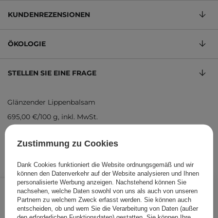
KUNDENREZENSIONEN
ÖKOLOGIE
STELLEN SIE EINE FRAGE
Glänzender Lippenbalsam
695,00 €
/
100 g
, inkl. MwSt.
Produktcode: 28146
Zustimmung zu Cookies
Dank Cookies funktioniert die Website ordnungsgemäß und wir
können den Datenverkehr auf der Website analysieren und Ihnen
13,90 €
personalisierte Werbung anzeigen. Nachstehend können Sie
/
Stk.
nachsehen, welche Daten sowohl von uns als auch von unseren
Partnern zu welchem Zweck erfasst werden. Sie können auch
IN DEN WARENKORB
entscheiden, ob und wem Sie die Verarbeitung von Daten (außer
den erforderlichen Funktionsdaten) gestatten. Sie können Ihre