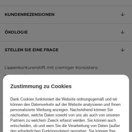
KUNDENREZENSIONEN
ÖKOLOGIE
STELLEN SIE EINE FRAGE
Lippenkonturenstift mit cremiger Konsistenz
840,00 €
/
100 g
, inkl. MwSt.
Produktcode: 28136
Zustimmung zu Cookies
Dank Cookies funktioniert die Website ordnungsgemäß und wir
können den Datenverkehr auf der Website analysieren und Ihnen
personalisierte Werbung anzeigen. Nachstehend können Sie
nachsehen, welche Daten sowohl von uns als auch von unseren
8,40 €
/
Stk.
Partnern zu welchem Zweck erfasst werden. Sie können auch
entscheiden, ob und wem Sie die Verarbeitung von Daten (außer
IN DEN WARENKORB
den erforderlichen Funktionsdaten) gestatten. Sie können Ihre