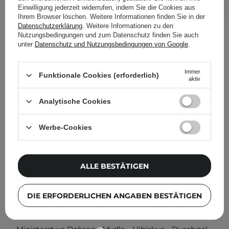
Einwilligung jederzeit widerrufen, indem Sie die Cookies aus
Folgende Produkte wurden von
Ihrem Browser löschen. Weitere Informationen finden Sie in der
Datenschutzerklärung
. Weitere Informationen zu den
anderen Kunden geprüft
Nutzungsbedingungen und zum Datenschutz finden Sie auch
unter
Datenschutz und Nutzungsbedingungen von Google
.
Immer
Funktionale Cookies (erforderlich)
aktiv
Analytische Cookies
Werbe-Cookies
ALLE BESTÄTIGEN
DIE ERFORDERLICHEN ANGABEN BESTÄTIGEN