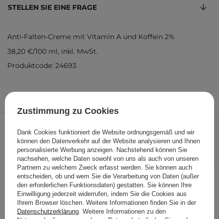
STELLEN SIE EINE FRAGE
Anti-Falten-Creme mit Vitamin A und Koffein 2%
38,20 €
/
100 ml
, inkl. MwSt.
Produktcode: 24693
Zustimmung zu Cookies
19,10 €
/
Stk.
Dank Cookies funktioniert die Website ordnungsgemäß und wir
können den Datenverkehr auf der Website analysieren und Ihnen
IN DEN WARENKORB
personalisierte Werbung anzeigen. Nachstehend können Sie
Folgende Produkte wurden von
nachsehen, welche Daten sowohl von uns als auch von unseren
Partnern zu welchem Zweck erfasst werden. Sie können auch
anderen Kunden geprüft
entscheiden, ob und wem Sie die Verarbeitung von Daten (außer
den erforderlichen Funktionsdaten) gestatten. Sie können Ihre
Einwilligung jederzeit widerrufen, indem Sie die Cookies aus
Ihrem Browser löschen. Weitere Informationen finden Sie in der
Datenschutzerklärung
. Weitere Informationen zu den