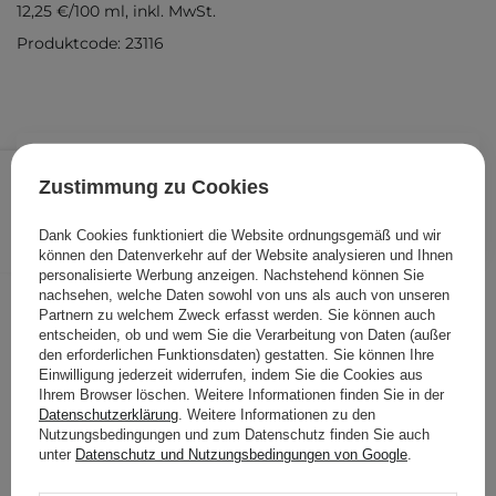
12,25 €
/
100 ml
, inkl. MwSt.
Produktcode: 23116
24,50 €
/
Stk.
Zustimmung zu Cookies
IN DEN WARENKORB
Dank Cookies funktioniert die Website ordnungsgemäß und wir
Folgende Produkte wurden von
können den Datenverkehr auf der Website analysieren und Ihnen
personalisierte Werbung anzeigen. Nachstehend können Sie
anderen Kunden geprüft
nachsehen, welche Daten sowohl von uns als auch von unseren
Partnern zu welchem Zweck erfasst werden. Sie können auch
entscheiden, ob und wem Sie die Verarbeitung von Daten (außer
den erforderlichen Funktionsdaten) gestatten. Sie können Ihre
Einwilligung jederzeit widerrufen, indem Sie die Cookies aus
Ihrem Browser löschen. Weitere Informationen finden Sie in der
Datenschutzerklärung
. Weitere Informationen zu den
Nutzungsbedingungen und zum Datenschutz finden Sie auch
unter
Datenschutz und Nutzungsbedingungen von Google
.