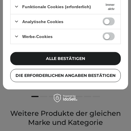
Immer
Funktionale Cookies (erforderlich)
aktiv
Analytische Cookies
Werbe-Cookies
Jumiso - Waterfull Hyaluronic Acid Cleansing Foam -
ALLE BESTÄTIGEN
Hyaluron-Gesichtsreinigungsschaum - 150ml
DIE ERFORDERLICHEN ANGABEN BESTÄTIGEN
3,02 €
Weitere Produkte der gleichen
Marke und Kategorie