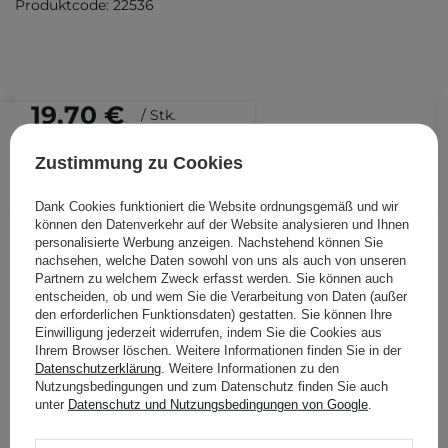
Produktcode: 22536
19,70 €
/
Stk.
Zustimmung zu Cookies
IN DEN WARENKORB
Folgende Produkte wurden von
Dank Cookies funktioniert die Website ordnungsgemäß und wir
können den Datenverkehr auf der Website analysieren und Ihnen
anderen Kunden geprüft
personalisierte Werbung anzeigen. Nachstehend können Sie
nachsehen, welche Daten sowohl von uns als auch von unseren
Partnern zu welchem Zweck erfasst werden. Sie können auch
entscheiden, ob und wem Sie die Verarbeitung von Daten (außer
den erforderlichen Funktionsdaten) gestatten. Sie können Ihre
Einwilligung jederzeit widerrufen, indem Sie die Cookies aus
Ihrem Browser löschen. Weitere Informationen finden Sie in der
Datenschutzerklärung
. Weitere Informationen zu den
Nutzungsbedingungen und zum Datenschutz finden Sie auch
unter
Datenschutz und Nutzungsbedingungen von Google
.