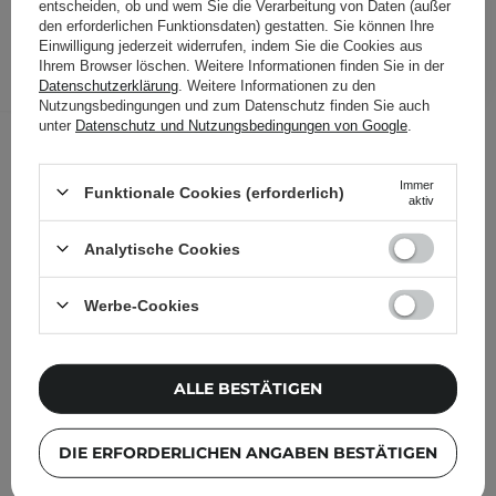
12,30 €
/
Stk.
entscheiden, ob und wem Sie die Verarbeitung von Daten (außer
den erforderlichen Funktionsdaten) gestatten. Sie können Ihre
Einwilligung jederzeit widerrufen, indem Sie die Cookies aus
IN DEN WARENKORB
Ihrem Browser löschen. Weitere Informationen finden Sie in der
Datenschutzerklärung
. Weitere Informationen zu den
Folgende Produkte wurden von
Nutzungsbedingungen und zum Datenschutz finden Sie auch
unter
Datenschutz und Nutzungsbedingungen von Google
.
anderen Kunden geprüft
Immer
Funktionale Cookies (erforderlich)
aktiv
Analytische Cookies
Werbe-Cookies
ALLE BESTÄTIGEN
DIE ERFORDERLICHEN ANGABEN BESTÄTIGEN