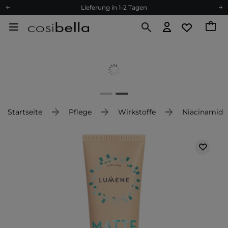
Lieferung in 1-2 Tagen
Empfehle uns weiter und sammle noch mehr Punkte
Kostenloser Versand ab 60 €
Ökologie
Versand nach Deutschland und Österreich
Treueprogramm
Lieferung in 1-2 Tagen
Empfehle uns weiter und sammle noch mehr Punkte
Startseite
Pflege
Wirkstoffe
Niacinamid
Kostenloser Versand ab 60 €
Ökologie