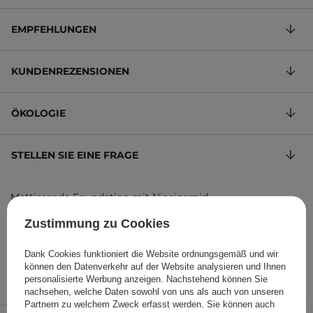
EMPFEHLUNGEN
KUNDENREZENSIONEN
ÖKOLOGIE
STELLEN SIE EINE FRAGE
Mattierende Foundation mit Niacinamid
41,00 €
/
100 ml
, inkl. MwSt.
Zustimmung zu Cookies
Produktcode: 28202
Dank Cookies funktioniert die Website ordnungsgemäß und wir
können den Datenverkehr auf der Website analysieren und Ihnen
personalisierte Werbung anzeigen. Nachstehend können Sie
nachsehen, welche Daten sowohl von uns als auch von unseren
Partnern zu welchem Zweck erfasst werden. Sie können auch