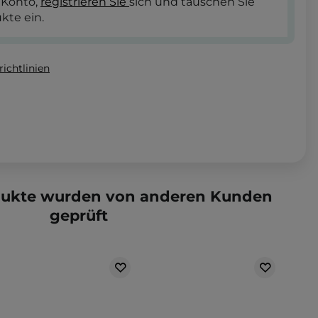
 Konto,
registrieren Sie
sich und tauschen Sie
kte ein.
ichtlinien
dukte wurden von anderen Kunden
geprüft