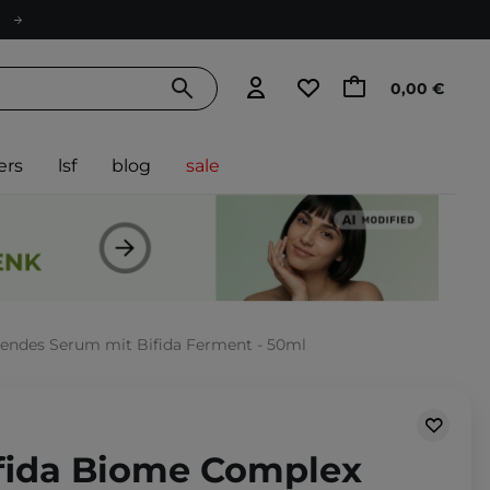
0,00 €
ers
lsf
blog
sale
kendes Serum mit Bifida Ferment - 50ml
ifida Biome Complex