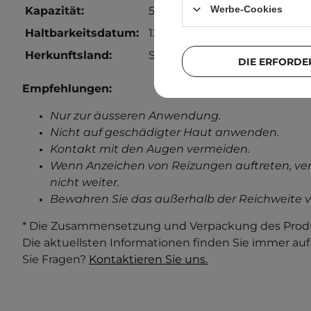
Werbe-Cookies
Kapazität:
50 ml
Haltbarkeitsdatum:
12 Monate von der Öffnung.
Herkunftsland:
Südkorea.
DIE ERFORDE
Empfehlungen:
Nur zur äusseren Anwendung.
Nicht auf geschädigter Haut anwenden.
Kontakt mit den Augen vermeiden.
Wenn Anzeichen von Reizungen auftreten, ve
nicht weiter.
Bewahren Sie das außerhalb der Reichweite v
* Die Zusammensetzung und Verpackung des Produ
Die aktuellsten Informationen finden Sie immer au
Sie Fragen?
Kontaktieren Sie uns.