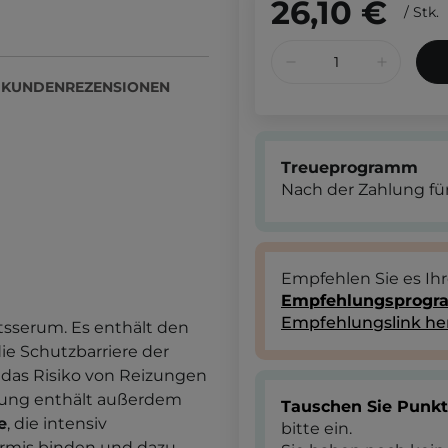
26,10 €
/
Stk.
KUNDENREZENSIONEN
Treueprogramm
Nach der Zahlung für
Empfehlen Sie es Ih
Empfehlungsprog
Empfehlungslink he
tsserum. Es enthält den
 die Schutzbarriere der
 das Risiko von Reizungen
ung enthält außerdem
Tauschen Sie Punk
e
, die intensiv
bitte ein.
dermis binden und dazu