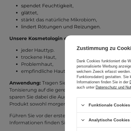
spendet Feuchtigkeit
,
glättet
,
stärkt das natürliche Mikrobiom,
lindert Rötungen und Reizungen
.
Unsere Kosmetologin empfiehlt dieses Produkt f
Zustimmung zu Cook
jeder Hauttyp.
trockene Haut,
Dank Cookies funktioniert die 
Problemhaut,
personalisierte Werbung anzei
empfindliche Haut.
welchem Zweck erfasst werden. 
Funktionsdaten) gestatten. Sie 
Informationen finden Sie in der
Anwendung:
Tragen Sie eine Portion Serum nach 
auch unter
Datenschutz und Nu
Tonisierung auf die gereinigte Haut auf. Verteilen S
sparen Sie dabei die Augenpartie aus. Lassen Sie es
Produkt sowohl morgens als auch abends anwende
Funktionale Cookies 
Führen Sie vor der ersten Anwendung einen Allergi
Analytische Cookies
Informationen finden Sie in unserem Beitrag zum
A