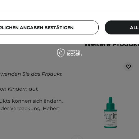
RLICHEN ANGABEN BESTÄTIGEN
ALL
Weitere Produkt
rwenden Sie das Produkt
on Kindern auf.
kts können sich ändern.
f der Verpackung. Haben