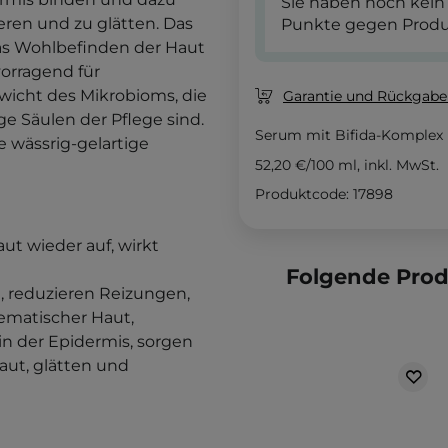
Sie haben noch kein
eren und zu glätten. Das
Punkte gegen Produ
as Wohlbefinden der Haut
vorragend für
wicht des Mikrobioms, die
Garantie und Rückgaber
e Säulen der Pflege sind.
Serum mit Bifida-Komplex
e wässrig-gelartige
52,20 €
/
100 ml
, inkl. MwSt.
Produktcode: 17898
ut wieder auf, wirkt
Folgende Pro
, reduzieren Reizungen,
lematischer Haut,
in der Epidermis, sorgen
aut, glätten und