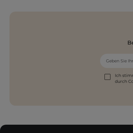
Be
Geben Sie Ih
Ich stim
durch Co