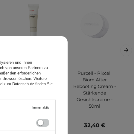
lysieren und Ihnen
ch von unseren Partnern zu
Ma:nyo -
Purcell - Pixcell
ußer den erforderlichen
em Browser löschen. Weitere
Galactomy
Biom After
nd zum Datenschutz finden Sie
Essence Cream -
Rebooting Cream -
Glättende
Stärkende
Gesichtscreme -
Gesichtscreme -
50ml
50ml
Immer aktiv
33,80 €
32,40 €