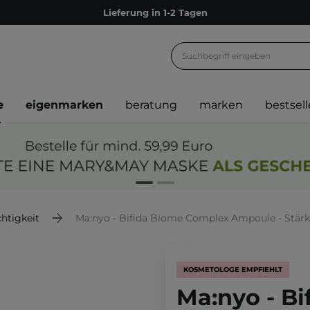
Lieferung in 1-2 Tagen
Empfehle uns weiter und sammle noch mehr Punkte
Kostenloser Versand ab 60 €
Ökologie
e
eigenmarken
beratung
marken
bestsell
Versand nach Deutschland und Österreich
Treueprogramm
Lieferung in 1-2 Tagen
Empfehle uns weiter und sammle noch mehr Punkte
Kostenloser Versand ab 60 €
htigkeit
Ma:nyo - Bifida Biome Complex Ampoule - Stär
Ökologie
KOSMETOLOGE EMPFIEHLT
Ma:nyo - B