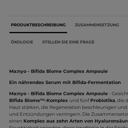
PRODUKTBESCHREIBUNG
ZUSAMMENSETZUNG
ÖKOLOGIE
STELLEN SIE EINE FRAGE
Ma:nyo - Bifida Biome Complex Ampoule
Ein nährendes Serum mit Bifida-Fermentation
Ma:nyo - Bifida Biome Complex Ampoule
- Gesich
Bifida Biome™-Komplex
und fünf
Probiotika
, die
Haut stärken, die Regeneration beschleunigen und
und Entzündungen verringern. Die Zusammensetz
einen
Komplex aus zehn Arten von Hyaluronsäur
Feuchtigkeit spenden, diese langfristig in der Epi