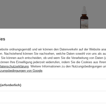
ür:
ies
KOSMETOLOGE EMPFIEHLT
Website ordnungsgemäß und wir können den Datenverkehr auf der Website ana
gen. Nachstehend können Sie nachsehen, welche Daten sowohl von uns als au
Ma:nyo - Bifida
Sie können auch entscheiden, ob und wem Sie die Verarbeitung von Daten (a
können Ihre Einwilligung jederzeit widerrufen, indem Sie die Cookies aus Ihr
Biome Complex
Datenschutzerklärung
. Weitere Informationen zu den Nutzungsbedingungen u
der Reinigung und
Ampoule -
tzungsbedingungen von Google
.
ie es gleichmäßig und
Stärkendes Serum
 einziehen. Sie können das
mit Bifida Ferment
- 30ml
n.
(erforderlich)
etest durch. Weitere
19,70 €
llergietest
.