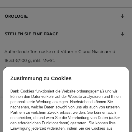
ÖKOLOGIE
STELLEN SIE EINE FRAGE
Aufhellende Tonmaske mit Vitamin C und Niacinamid
18,33 €
/
100 g
, inkl. MwSt.
Produktcode: 19346
Zustimmung zu Cookies
Dank Cookies funktioniert die Website ordnungsgemäß und wir
können den Datenverkehr auf der Website analysieren und Ihnen
5,50 €
/
Stk.
personalisierte Werbung anzeigen. Nachstehend können Sie
nachsehen, welche Daten sowohl von uns als auch von unseren
Partnern zu welchem Zweck erfasst werden. Sie können auch
IN DEN WARENKORB
entscheiden, ob und wem Sie die Verarbeitung von Daten (außer
den erforderlichen Funktionsdaten) gestatten. Sie können Ihre
Folgende Produkte wurden von
Einwilligung jederzeit widerrufen, indem Sie die Cookies aus