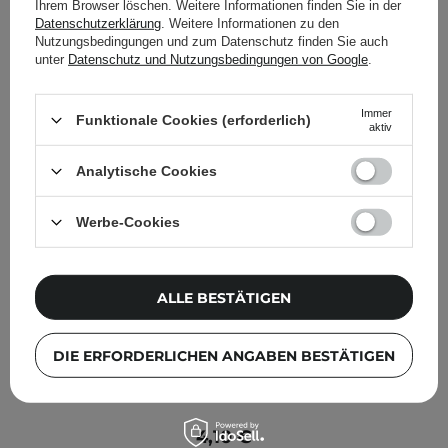
Ihrem Browser löschen. Weitere Informationen finden Sie in der
anderen Kunden geprüft
Datenschutzerklärung
. Weitere Informationen zu den
Nutzungsbedingungen und zum Datenschutz finden Sie auch
unter
Datenschutz und Nutzungsbedingungen von Google
.
Immer
Funktionale Cookies (erforderlich)
aktiv
Analytische Cookies
Werbe-Cookies
ALLE BESTÄTIGEN
DIE ERFORDERLICHEN ANGABEN BESTÄTIGEN
Nacomi - Next Lvl - Milchsäure 10% - 30ml
4,10 €