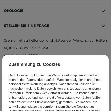
ÖKOLOGIE
STELLEN SIE EINE FRAGE
Creme mit aufhellender und glättender Wirkung auf Falten
41,90 €
/
100 ml
, inkl. MwSt.
Produktcode: 22206
Zustimmung zu Cookies
Dank Cookies funktioniert die Website ordnungsgemäß und wir
können den Datenverkehr auf der Website analysieren und Ihnen
20,95 €
/
Stk.
personalisierte Werbung anzeigen. Nachstehend können Sie
nachsehen, welche Daten sowohl von uns als auch von unseren
Partnern zu welchem Zweck erfasst werden. Sie können auch
IN DEN WARENKORB
entscheiden, ob und wem Sie die Verarbeitung von Daten (außer
den erforderlichen Funktionsdaten) gestatten. Sie können Ihre
Folgende Produkte wurden von
Einwilligung jederzeit widerrufen, indem Sie die Cookies aus
Ihrem Browser löschen. Weitere Informationen finden Sie in der