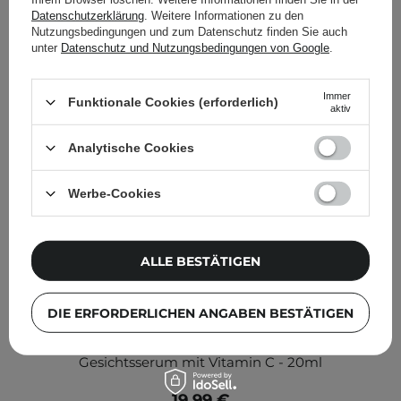
anderen Kunden geprüft
Datenschutzerklärung
. Weitere Informationen zu den
Nutzungsbedingungen und zum Datenschutz finden Sie auch
unter
Datenschutz und Nutzungsbedingungen von Google
.
Immer
Funktionale Cookies (erforderlich)
aktiv
Analytische Cookies
Werbe-Cookies
ALLE BESTÄTIGEN
DIE ERFORDERLICHEN ANGABEN BESTÄTIGEN
Medicube - Age-R Vita C Pro Ampoule - Aufhellendes
Gesichtsserum mit Vitamin C - 20ml
19,99 €