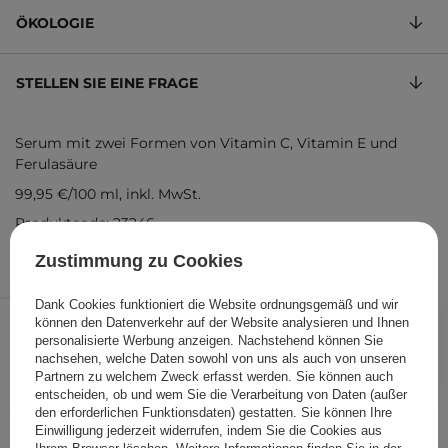
ÖKOLOGIE
STELLEN SIE EINE FRAGE
Serum mit zwei Formen von Vitamin C, Vitamin E und
Ferulasäure
99,95 €
/
100 ml
, inkl. MwSt.
Produktcode: 23246
Zustimmung zu Cookies
Dank Cookies funktioniert die Website ordnungsgemäß und wir
19,99 €
/
Stk.
können den Datenverkehr auf der Website analysieren und Ihnen
personalisierte Werbung anzeigen. Nachstehend können Sie
IN DEN WARENKORB
nachsehen, welche Daten sowohl von uns als auch von unseren
Partnern zu welchem Zweck erfasst werden. Sie können auch
Folgende Produkte wurden von
entscheiden, ob und wem Sie die Verarbeitung von Daten (außer
den erforderlichen Funktionsdaten) gestatten. Sie können Ihre
anderen Kunden geprüft
Einwilligung jederzeit widerrufen, indem Sie die Cookies aus