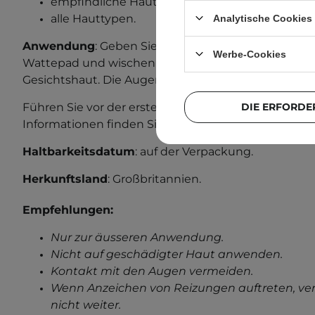
empfindliche Haut,
alle Hauttypen.
Analytische Cookies
Anwendung
: Geben Sie 3-4 Pumpstöße des Gesicht
Werbe-Cookies
Wattepad und wischen Sie damit sanft über die zuv
Gesichtshaut. Die Augenpartie vermeiden. 1-2 Mal 
Führen Sie vor der ersten Anwendung einen Allergi
DIE ERFORDE
Informationen finden Sie in unserem Beitrag zum
A
Haltbarkeitsdatum
: auf der Verpackung.
Herkunftsland
: Großbritannien.
Empfehlungen:
Nur zur äusseren Anwendung.
Nicht auf geschädigter Haut anwenden.
Kontakt mit den Augen vermeiden.
Wenn Anzeichen von Reizungen auftreten, ve
nicht weiter.