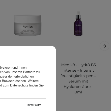
Medik8 - Total
Medik8 - Hydr8 B5
lysieren und Ihnen
Moisture Daily
Intense - Intensiv
ch von unseren Partnern zu
Facial Cream -
feuchtigkeitsspendendes
ußer den erforderlichen
Intensiv
Serum mit
em Browser löschen. Weitere
nd zum Datenschutz finden Sie
feuchtigkeitsspendende
Hyaluronsäure -
Gesichtscreme -
8ml
50ml
Immer aktiv