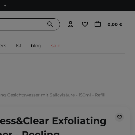
0,00 €
ers
lsf
blog
sale
ng Gesichtswasser mit Salicylsäure - 150ml - Refill
ess&Clear Exfoliating
er - Peeling