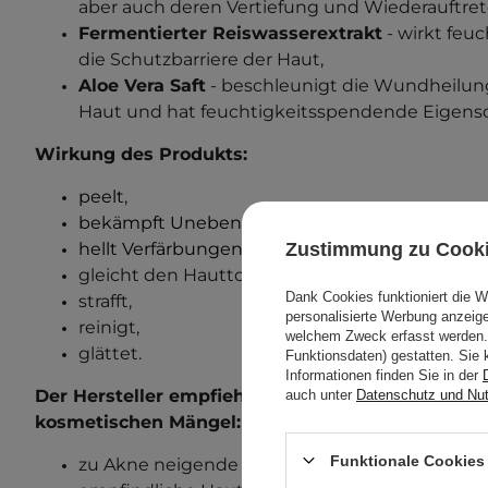
aber auch deren Vertiefung und Wiederauftret
Fermentierter Reiswasserextrakt
- wirkt feu
die Schutzbarriere der Haut,
Aloe Vera Saft
- beschleunigt die Wundheilung
Haut und hat feuchtigkeitsspendende Eigensc
Wirkung des Produkts:
peelt
,
bekämpft Unebenheiten,
Zustimmung zu Cook
hellt Verfärbungen auf,
gleicht den Hautton aus,
Dank Cookies funktioniert die 
strafft,
personalisierte Werbung anzei
reinigt,
welchem Zweck erfasst werden. 
glättet.
Funktionsdaten) gestatten. Sie 
Informationen finden Sie in der
Der Hersteller empfiehlt dieses Produkt für die
auch unter
Datenschutz und Nu
kosmetischen Mängel:
Funktionale Cookies 
zu Akne neigende Haut,