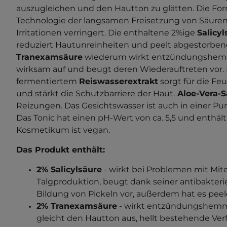
auszugleichen und den Hautton zu glätten. Die Form
Technologie der langsamen Freisetzung von Säuren,
Irritationen verringert. Die enthaltene 2%ige
Salicyl
reduziert Hautunreinheiten und peelt abgestorben
Tranexamsäure
wiederum wirkt entzündungshemm
wirksam auf und beugt deren Wiederauftreten vor. 
fermentiertem
Reiswasserextrakt
sorgt für die Fe
und stärkt die Schutzbarriere der Haut.
Aloe-Vera-S
Reizungen. Das Gesichtswasser ist auch in einer Pu
Das Tonic hat einen pH-Wert von ca. 5,5 und enthält
Kosmetikum ist vegan.
Das Produkt enthält:
2% Salicylsäure
- wirkt bei Problemen mit Mi
Talgproduktion, beugt dank seiner antibakteri
Bildung von Pickeln vor, außerdem hat es pee
2% Tranexamsäure
- wirkt entzündungshemm
gleicht den Hautton aus, hellt bestehende Ver