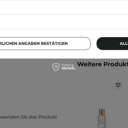
41,99 €
swassers auf ein
or gereinigte
pro Tag anwenden.
etest durch. Weitere
RLICHEN ANGABEN BESTÄTIGEN
ALL
llergietest
.
Weitere Produkt
rwenden Sie das Produkt