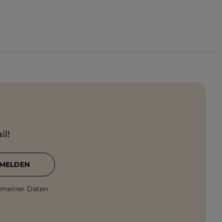
il!
MELDEN
 meiner Daten