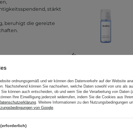
en,
chtigkeitsspendend, stärkt
, beruhigt die gereizte
haften.
ies
Medik8 -
Website ordnungsgemäß und wir können den Datenverkehr auf der Website ana
Press&Clear
gen. Nachstehend können Sie nachsehen, welche Daten sowohl von uns als au
Exfoliating 2% BHA
Sie können auch entscheiden, ob und wem Sie die Verarbeitung von Daten (a
Toner - Peeling
können Ihre Einwilligung jederzeit widerrufen, indem Sie die Cookies aus Ihr
Datenschutzerklärung
. Weitere Informationen zu den Nutzungsbedingungen u
Gesichtswasser mit
 folgenden Hauttypen und
tzungsbedingungen von Google
.
Salicylsäure - 150ml
(erforderlich)