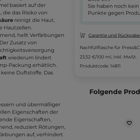
el basiert auf der
Sie haben noch kein
 die das Risiko von
Punkte gegen Produ
säure
reinigt die Haut,
e Hautzellen.
end, hellt Verfärbungen
Garantie und Rückgaber
Der Zusatz von
Nachfüllflasche für Press&C
uchtigkeitsversorgung
23,52 €
/
100 ml
, inkl. MwSt.
aft
wiederum lindert
mp-Packung erhältlich.
Produktcode: 14811
 keine Duftstoffe. Das
Folgende Pro
tessern und übermäßiger
ellen Eigenschaften der
lende Eigenschaften,
end, reduziert Rötungen,
färbungen auf, verhindert