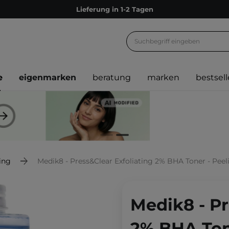
Lieferung in 1-2 Tagen
Empfehle uns weiter und sammle noch mehr Punkte
Kostenloser Versand ab 60 €
Ökologie
e
eigenmarken
beratung
marken
bestsell
Versand nach Deutschland und Österreich
Treueprogramm
Lieferung in 1-2 Tagen
Empfehle uns weiter und sammle noch mehr Punkte
Kostenloser Versand ab 60 €
ing
Medik8 - Press&Clear Exfoliating 2% BHA Toner - Peeli
Ökologie
Medik8 - Pr
2% BHA Ton