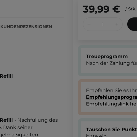
39,99 €
/
Stk.
KUNDENREZENSIONEN
Treueprogramm
Nach der Zahlung für
efill
Empfehlen Sie es Ih
Empfehlungsprog
Empfehlungslink he
Refill
- Nachfüllung des
. Dank seiner
Tauschen Sie Punk
egelmäßigkeiten
bitte ein.