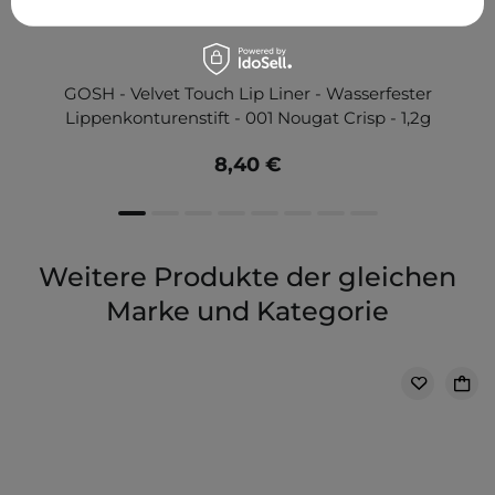
GOSH - Velvet Touch Lip Liner - Wasserfester
Lippenkonturenstift - 001 Nougat Crisp - 1,2g
8,40 €
Weitere Produkte der gleichen
Marke und Kategorie