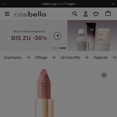
Lieferung in 1-2 Tagen
Empfehle uns weiter und sammle noch mehr Punkte
Kostenloser Versand ab 60 €
Ökologie
Versand nach Deutschland und Österreich
Treueprogramm
Lieferung in 1-2 Tagen
Empfehle uns weiter und sammle noch mehr Punkte
Startseite
Pflege
Wirkstoffe
Peptide
Kostenloser Versand ab 60 €
Ökologie