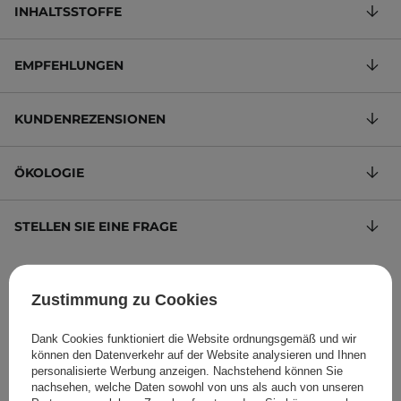
INHALTSSTOFFE
EMPFEHLUNGEN
KUNDENREZENSIONEN
ÖKOLOGIE
STELLEN SIE EINE FRAGE
Matter Lippenstift in einem kühlen Rosaton
Zustimmung zu Cookies
274,75 €
/
100 g
, inkl. MwSt.
Produktcode: 28754
Dank Cookies funktioniert die Website ordnungsgemäß und wir
können den Datenverkehr auf der Website analysieren und Ihnen
personalisierte Werbung anzeigen. Nachstehend können Sie
nachsehen, welche Daten sowohl von uns als auch von unseren