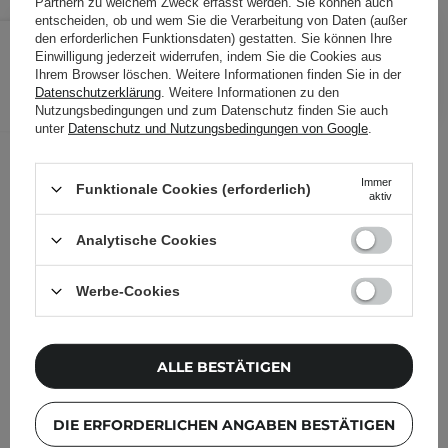
Partnern zu welchem Zweck erfasst werden. Sie können auch
entscheiden, ob und wem Sie die Verarbeitung von Daten (außer
10,99 €
/
Stk.
den erforderlichen Funktionsdaten) gestatten. Sie können Ihre
Einwilligung jederzeit widerrufen, indem Sie die Cookies aus
Ihrem Browser löschen. Weitere Informationen finden Sie in der
IN DEN WARENKORB
Datenschutzerklärung
. Weitere Informationen zu den
Nutzungsbedingungen und zum Datenschutz finden Sie auch
Folgende Produkte wurden von
unter
Datenschutz und Nutzungsbedingungen von Google
.
anderen Kunden geprüft
Immer
Funktionale Cookies (erforderlich)
aktiv
Analytische Cookies
Werbe-Cookies
ALLE BESTÄTIGEN
DIE ERFORDERLICHEN ANGABEN BESTÄTIGEN