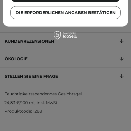
INHALTSSTOFFE
DIE ERFORDERLICHEN ANGABEN BESTÄTIGEN
EMPFEHLUNGEN
KUNDENREZENSIONEN
ÖKOLOGIE
STELLEN SIE EINE FRAGE
Feuchtigkeitsspendendes Gesichtsgel
24,83 €
/
100 ml
, inkl. MwSt.
Produktcode: 1288