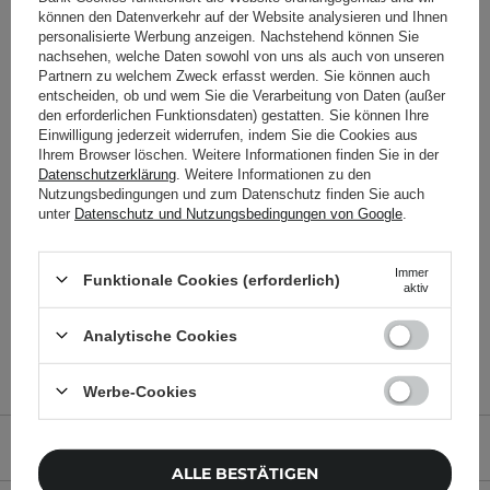
können den Datenverkehr auf der Website analysieren und Ihnen
personalisierte Werbung anzeigen. Nachstehend können Sie
nachsehen, welche Daten sowohl von uns als auch von unseren
WAHL DER KOSMETOLOGIN
Partnern zu welchem Zweck erfasst werden. Sie können auch
entscheiden, ob und wem Sie die Verarbeitung von Daten (außer
den erforderlichen Funktionsdaten) gestatten. Sie können Ihre
The Ordinary - Natural
The Ordinary - 100%
Einwilligung jederzeit widerrufen, indem Sie die Cookies aus
Moisturizing Factors + HA
Plant-Derived Squalane -
Ihrem Browser löschen. Weitere Informationen finden Sie in der
-
100% Zuckerrohr-Squalan
Datenschutzerklärung
. Weitere Informationen zu den
Feuchtigkeitsspendende
- 30ml
Nutzungsbedingungen und zum Datenschutz finden Sie auch
Gesichtscreme mit
unter
Datenschutz und Nutzungsbedingungen von Google
.
Hyaluronsäure - 30ml
Immer
Funktionale Cookies (erforderlich)
aktiv
6,95 €
10,95 €
Analytische Cookies
Werbe-Cookies
PRODUKTBESCHREIBUNG
ALLE BESTÄTIGEN