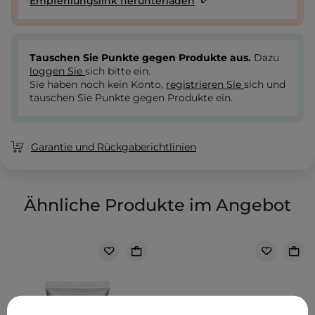
Empfehlungslink herunterladen
Tauschen Sie Punkte gegen Produkte aus.
Dazu
loggen Sie
sich bitte ein.
Sie haben noch kein Konto,
registrieren Sie
sich und
tauschen Sie Punkte gegen Produkte ein.
Garantie und Rückgaberichtlinien
Ähnliche Produkte im Angebot