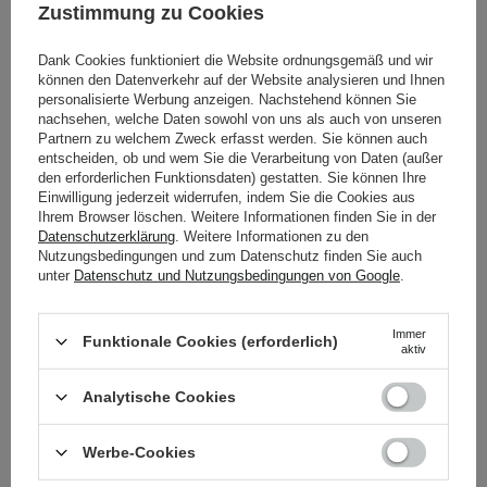
Zustimmung zu Cookies
Dank Cookies funktioniert die Website ordnungsgemäß und wir
können den Datenverkehr auf der Website analysieren und Ihnen
personalisierte Werbung anzeigen. Nachstehend können Sie
nachsehen, welche Daten sowohl von uns als auch von unseren
Partnern zu welchem Zweck erfasst werden. Sie können auch
entscheiden, ob und wem Sie die Verarbeitung von Daten (außer
den erforderlichen Funktionsdaten) gestatten. Sie können Ihre
Einwilligung jederzeit widerrufen, indem Sie die Cookies aus
WAHL DER KOSMETOLOGIN
Ihrem Browser löschen. Weitere Informationen finden Sie in der
Datenschutzerklärung
. Weitere Informationen zu den
The Ordinary - Natural
The Ordinary - 100%
Nutzungsbedingungen und zum Datenschutz finden Sie auch
Moisturizing Factors + HA
Plant-Derived Squalane -
unter
Datenschutz und Nutzungsbedingungen von Google
.
-
100% Zuckerrohr-Squalan
Feuchtigkeitsspendende
- 30ml
Immer
Gesichtscreme mit
Funktionale Cookies (erforderlich)
aktiv
Hyaluronsäure - 30ml
Analytische Cookies
Werbe-Cookies
6,95 €
10,95 €