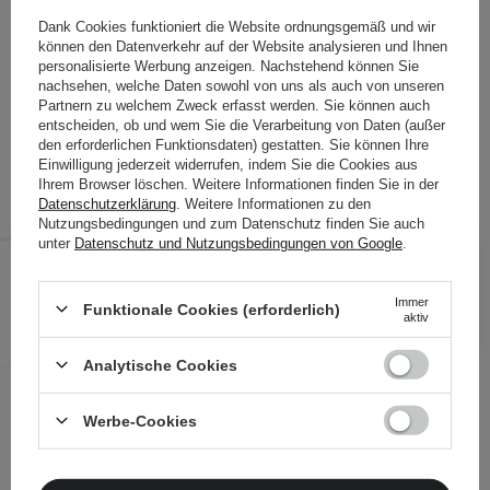
STELLEN SIE EINE FRAGE
Dank Cookies funktioniert die Website ordnungsgemäß und wir
können den Datenverkehr auf der Website analysieren und Ihnen
personalisierte Werbung anzeigen. Nachstehend können Sie
Set mit Säureserum und Nährcreme der Marke SkinTra
nachsehen, welche Daten sowohl von uns als auch von unseren
Partnern zu welchem Zweck erfasst werden. Sie können auch
51,80 €
/
100 ml
, inkl. MwSt.
entscheiden, ob und wem Sie die Verarbeitung von Daten (außer
Produktcode: 26923
den erforderlichen Funktionsdaten) gestatten. Sie können Ihre
Einwilligung jederzeit widerrufen, indem Sie die Cookies aus
Ihrem Browser löschen. Weitere Informationen finden Sie in der
Datenschutzerklärung
. Weitere Informationen zu den
Nutzungsbedingungen und zum Datenschutz finden Sie auch
unter
Datenschutz und Nutzungsbedingungen von Google
.
25,90 €
28,00 €
/
Stk.
Immer
Funktionale Cookies (erforderlich)
IN DEN WARENKORB
aktiv
Folgende Produkte wurden von
Analytische Cookies
anderen Kunden geprüft
Werbe-Cookies