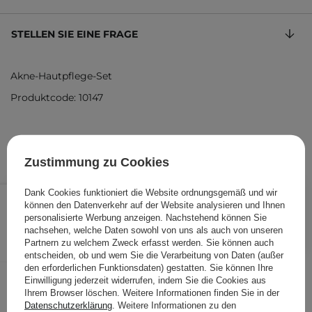
STELLEN SIE EINE FRAGE
Akne-Hautpflege-Set
Produktcode: 10147
Zustimmung zu Cookies
18,90 €
Dank Cookies funktioniert die Website ordnungsgemäß und wir
/
Stk.
können den Datenverkehr auf der Website analysieren und Ihnen
personalisierte Werbung anzeigen. Nachstehend können Sie
IN DEN WARENKORB
nachsehen, welche Daten sowohl von uns als auch von unseren
Partnern zu welchem Zweck erfasst werden. Sie können auch
Folgende Produkte wurden von
entscheiden, ob und wem Sie die Verarbeitung von Daten (außer
den erforderlichen Funktionsdaten) gestatten. Sie können Ihre
anderen Kunden geprüft
Einwilligung jederzeit widerrufen, indem Sie die Cookies aus
Ihrem Browser löschen. Weitere Informationen finden Sie in der
Datenschutzerklärung
. Weitere Informationen zu den