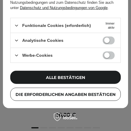
Nutzungsbedingungen und zum Datenschutz finden Sie auch
unter
Datenschutz und Nutzungsbedingungen von Google
.
Immer
Funktionale Cookies (erforderlich)
aktiv
Analytische Cookies
Werbe-Cookies
ALLE BESTÄTIGEN
DIE ERFORDERLICHEN ANGABEN BESTÄTIGEN
Some By Mi - AHA BHA PHA 30 Days Miracle Starter -
Hautpflegeset mit AHA, BHA, PHA Säuren
26,00 €