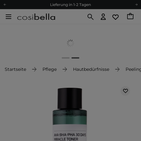
Lieferung in 1-2 Tagen
Empfehle uns weiter und sammle noch mehr Punkte
Kostenloser Versand ab 60 €
Ökologie
Versand nach Deutschland und Österreich
Treueprogramm
Lieferung in 1-2 Tagen
Empfehle uns weiter und sammle noch mehr Punkte
Startseite
Pflege
Hautbedürfnisse
Peelin
Kostenloser Versand ab 60 €
Ökologie