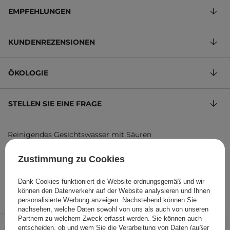
EMPFEHLUNGEN
KUNDENREZENSIONEN
ÖKOLOGIE
STELLEN SIE EINE FRAGE
Reinigendes Gesichtswasser mit Säuren
9,40 €
/
100 ml
, inkl. MwSt.
Zustimmung zu Cookies
Produktcode: 1417
Dank Cookies funktioniert die Website ordnungsgemäß und wir
können den Datenverkehr auf der Website analysieren und Ihnen
personalisierte Werbung anzeigen. Nachstehend können Sie
nachsehen, welche Daten sowohl von uns als auch von unseren
14,10 €
Partnern zu welchem Zweck erfasst werden. Sie können auch
/
Stk.
entscheiden, ob und wem Sie die Verarbeitung von Daten (außer