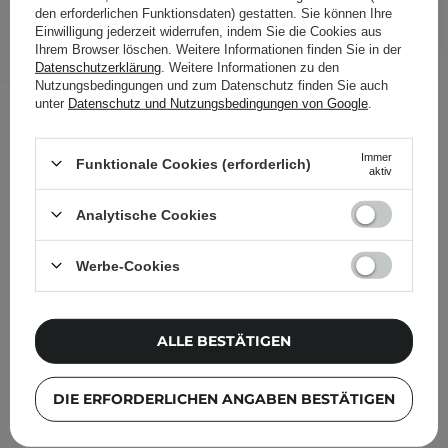
den erforderlichen Funktionsdaten) gestatten. Sie können Ihre
IN DEN WARENKORB
Einwilligung jederzeit widerrufen, indem Sie die Cookies aus
Ihrem Browser löschen. Weitere Informationen finden Sie in der
Folgende Produkte wurden von
Datenschutzerklärung
. Weitere Informationen zu den
Nutzungsbedingungen und zum Datenschutz finden Sie auch
anderen Kunden geprüft
unter
Datenschutz und Nutzungsbedingungen von Google
.
Immer
Funktionale Cookies (erforderlich)
aktiv
Analytische Cookies
Werbe-Cookies
ALLE BESTÄTIGEN
DIE ERFORDERLICHEN ANGABEN BESTÄTIGEN