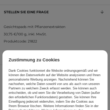
STELLEN SIE EINE FRAGE
Gesichtspads mit Pflanzenextrakten
30,75 €
/
100 g
, inkl. MwSt.
Produktcode: 21822
Zustimmung zu Cookies
19,99 €
/
Stk.
Dank Cookies funktioniert die Website ordnungsgemäß und wir
können den Datenverkehr auf der Website analysieren und Ihnen
IN DEN WARENKORB
personalisierte Werbung anzeigen. Nachstehend können Sie
nachsehen, welche Daten sowohl von uns als auch von unseren
Folgende Produkte wurden von
Partnern zu welchem Zweck erfasst werden. Sie können auch
entscheiden, ob und wem Sie die Verarbeitung von Daten (außer
anderen Kunden geprüft
den erforderlichen Funktionsdaten) gestatten. Sie können Ihre
Einwilligung jederzeit widerrufen, indem Sie die Cookies aus
Ihrem Browser löschen. Weitere Informationen finden Sie in der