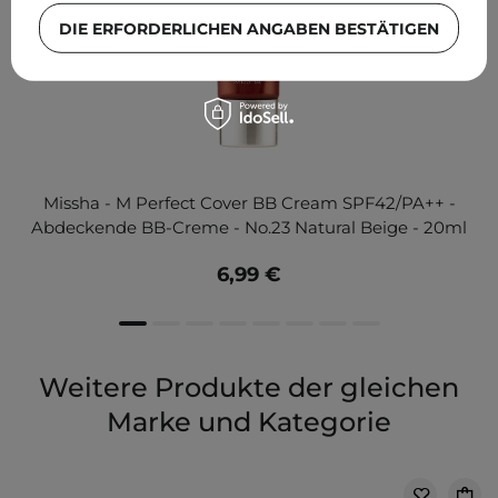
DIE ERFORDERLICHEN ANGABEN BESTÄTIGEN
Missha - M Perfect Cover BB Cream SPF42/PA++ -
Abdeckende BB-Creme - No.23 Natural Beige - 20ml
6,99 €
Weitere Produkte der gleichen
Marke und Kategorie