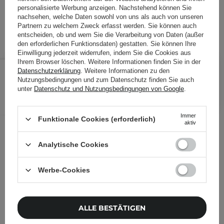
personalisierte Werbung anzeigen. Nachstehend können Sie
Produktcode: 21710
nachsehen, welche Daten sowohl von uns als auch von unseren
Partnern zu welchem Zweck erfasst werden. Sie können auch
entscheiden, ob und wem Sie die Verarbeitung von Daten (außer
den erforderlichen Funktionsdaten) gestatten. Sie können Ihre
Einwilligung jederzeit widerrufen, indem Sie die Cookies aus
Ihrem Browser löschen. Weitere Informationen finden Sie in der
19,99 €
/
Stk.
Datenschutzerklärung
. Weitere Informationen zu den
Nutzungsbedingungen und zum Datenschutz finden Sie auch
IN DEN WARENKORB
unter
Datenschutz und Nutzungsbedingungen von Google
.
Folgende Produkte wurden von
Immer
Funktionale Cookies (erforderlich)
anderen Kunden geprüft
aktiv
Analytische Cookies
Werbe-Cookies
ALLE BESTÄTIGEN