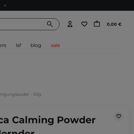
0,00 €
ers
lsf
blog
sale
inigungspuder - 50g
ica Calming Powder
dernder