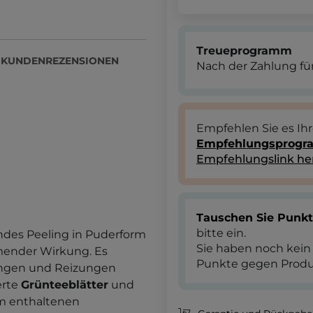
Treueprogramm
KUNDENREZENSIONEN
Nach der Zahlung für
Empfehlen Sie es Ih
Empfehlungsprog
Empfehlungslink he
Tauschen Sie Punk
bitte ein.
endes Peeling in Puderform
Sie haben noch kein
mender Wirkung. Es
Punkte gegen Produ
tungen und Reizungen
ierte
Grünteeblätter
und
em enthaltenen