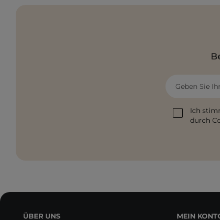
Be
Geben Sie Ih
Ich stim
durch Co
ÜBER UNS
MEIN KONT