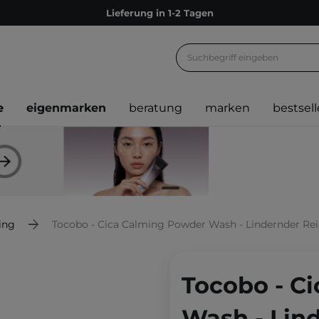
Lieferung in 1-2 Tagen
Empfehle uns weiter und sammle noch mehr Punkte
Kostenloser Versand ab 60 €
Ökologie
e
eigenmarken
beratung
marken
bestsell
Versand nach Deutschland und Österreich
Treueprogramm
Lieferung in 1-2 Tagen
Empfehle uns weiter und sammle noch mehr Punkte
Kostenloser Versand ab 60 €
ing
Tocobo - Cica Calming Powder Wash - Lindernder Re
Ökologie
Tocobo - C
Wash - Lin