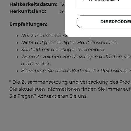
Haltbarkeitsdatum:
12 Monate von der Öffnung.
Herkunftsland:
Südkorea.
DIE ERFORDE
Empfehlungen:
Nur zur äusseren Anwendung.
Nicht auf geschädigter Haut anwenden.
Kontakt mit den Augen vermeiden.
Wenn Anzeichen von Reizungen auftreten, ve
nicht weiter.
Bewahren Sie das außerhalb der Reichweite v
* Die Zusammensetzung und Verpackung des Produ
Die aktuellsten Informationen finden Sie immer au
Sie Fragen?
Kontaktieren Sie uns.