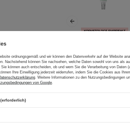
KOSMETOLOGE EMPFIEHLT
eses Produkt hilfreich
Axis-y - Complete
ies
No-Stress Physical
Sunscreen
Website ordnungsgemäß und wir können den Datenverkehr auf der Website ana
gen. Nachstehend können Sie nachsehen, welche Daten sowohl von uns als au
SPF50+/PA++++ -
Sie können auch entscheiden, ob und wem Sie die Verarbeitung von Daten (a
Creme mit
können Ihre Einwilligung jederzeit widerrufen, indem Sie die Cookies aus Ihr
physikalischen
ts in die Handmulde
Datenschutzerklärung
. Weitere Informationen zu den Nutzungsbedingungen u
Filtern - 50ml
tzungsbedingungen von Google
.
lsion zu bilden. Auf dem
ch mit lauwarmem Wasser
19,95 €
(erforderlich)
etest durch. Weitere
llergietest
.