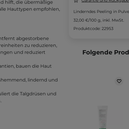
Garantie und Rückgaber
d hilft, die übermäßige
 alle Hauttypen empfohlen,
Linderndes Peeling in Pulv
32,00 €
/
100 g
, inkl. MwSt.
Produktcode: 22953
 entfernt abgestorbene
nreinheiten zu reduzieren,
Folgende Pro
ungen und reduziert
dantien, bauen die Haut
shemmend, lindernd und
uliert die Talgdrüsen und
.