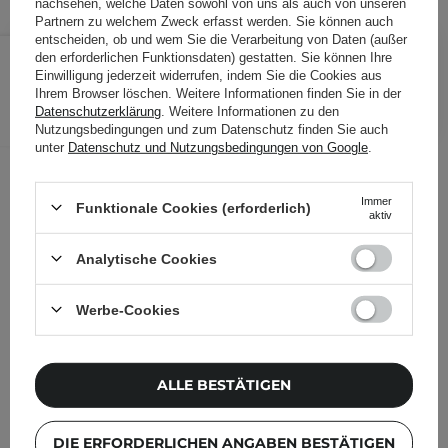
nachsehen, welche Daten sowohl von uns als auch von unseren
Partnern zu welchem Zweck erfasst werden. Sie können auch
entscheiden, ob und wem Sie die Verarbeitung von Daten (außer
9,20 €
/
Stk.
den erforderlichen Funktionsdaten) gestatten. Sie können Ihre
Einwilligung jederzeit widerrufen, indem Sie die Cookies aus
Ihrem Browser löschen. Weitere Informationen finden Sie in der
IN DEN WARENKORB
Datenschutzerklärung
. Weitere Informationen zu den
Nutzungsbedingungen und zum Datenschutz finden Sie auch
Folgende Produkte wurden von
unter
Datenschutz und Nutzungsbedingungen von Google
.
anderen Kunden geprüft
Immer
Funktionale Cookies (erforderlich)
aktiv
Analytische Cookies
Werbe-Cookies
ALLE BESTÄTIGEN
DIE ERFORDERLICHEN ANGABEN BESTÄTIGEN