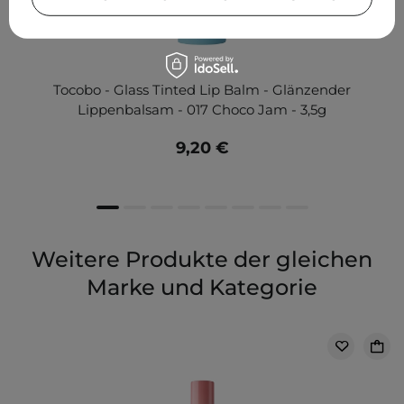
Tocobo - Glass Tinted Lip Balm - Glänzender
Lippenbalsam - 017 Choco Jam - 3,5g
9,20 €
Weitere Produkte der gleichen
Marke und Kategorie