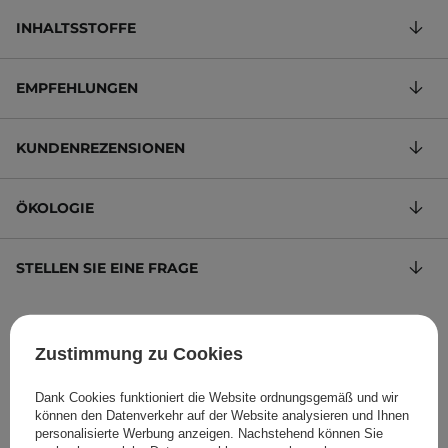
INHALTSSTOFFE
EMPFEHLUNGEN
KUNDENREZENSIONEN
ÖKOLOGIE
STELLEN SIE EINE FRAGE
Balsam mit Sonnenblumenöl und Olivenöl
Zustimmung zu Cookies
262,86 €
/
100 g
, inkl. MwSt.
Produktcode: 27037
Dank Cookies funktioniert die Website ordnungsgemäß und wir
können den Datenverkehr auf der Website analysieren und Ihnen
personalisierte Werbung anzeigen. Nachstehend können Sie