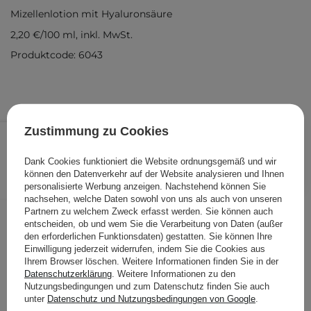
Mizellenlotion mit Hyaluronsäure
2,20 €
/
100 ml
, inkl. MwSt.
Produktcode: 6043
8,80 €
Zustimmung zu Cookies
/
Stk.
Dank Cookies funktioniert die Website ordnungsgemäß und wir
IN DEN WARENKORB
können den Datenverkehr auf der Website analysieren und Ihnen
personalisierte Werbung anzeigen. Nachstehend können Sie
Folgende Produkte wurden von
nachsehen, welche Daten sowohl von uns als auch von unseren
anderen Kunden geprüft
Partnern zu welchem Zweck erfasst werden. Sie können auch
entscheiden, ob und wem Sie die Verarbeitung von Daten (außer
den erforderlichen Funktionsdaten) gestatten. Sie können Ihre
Einwilligung jederzeit widerrufen, indem Sie die Cookies aus
Ihrem Browser löschen. Weitere Informationen finden Sie in der
Datenschutzerklärung
. Weitere Informationen zu den
Nutzungsbedingungen und zum Datenschutz finden Sie auch
unter
Datenschutz und Nutzungsbedingungen von Google
.