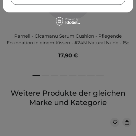
Parnell - Cicamanu Serum Cushion - Pflegende
Foundation in einem Kissen - #24N Natural Nude - 15g
17,90 €
Weitere Produkte der gleichen
Marke und Kategorie