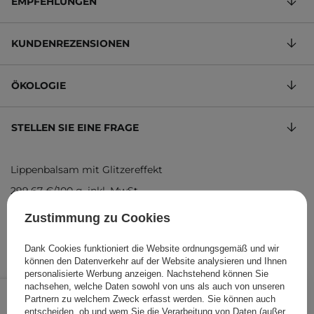
EMPFEHLUNGEN
KUNDENREZENSIONEN
ÖKOLOGIE
STELLEN SIE EINE FRAGE
Lippenbalsam mit Glitzereffekt
299,67 €
/
100 g
, inkl. MwSt.
Produktcode: 24880
Zustimmung zu Cookies
Dank Cookies funktioniert die Website ordnungsgemäß und wir
können den Datenverkehr auf der Website analysieren und Ihnen
personalisierte Werbung anzeigen. Nachstehend können Sie
8,99 €
nachsehen, welche Daten sowohl von uns als auch von unseren
/
Stk.
Partnern zu welchem Zweck erfasst werden. Sie können auch
entscheiden, ob und wem Sie die Verarbeitung von Daten (außer