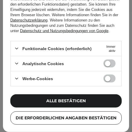
IN DEN WARENKORB
den erforderlichen Funktionsdaten) gestatten. Sie können Ihre
Einwilligung jederzeit widerrufen, indem Sie die Cookies aus
Folgende Produkte wurden von
Ihrem Browser löschen. Weitere Informationen finden Sie in der
Datenschutzerklärung
. Weitere Informationen zu den
anderen Kunden geprüft
Nutzungsbedingungen und zum Datenschutz finden Sie auch
unter
Datenschutz und Nutzungsbedingungen von Google
.
Immer
Funktionale Cookies (erforderlich)
aktiv
Analytische Cookies
Werbe-Cookies
ALLE BESTÄTIGEN
DIE ERFORDERLICHEN ANGABEN BESTÄTIGEN