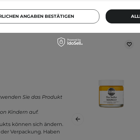
etest durch. Weitere
RLICHEN ANGABEN BESTÄTIGEN
ALL
llergietest
.
Weitere Produkt
rwenden Sie das Produkt
on Kindern auf.
kts können sich ändern.
f der Verpackung. Haben