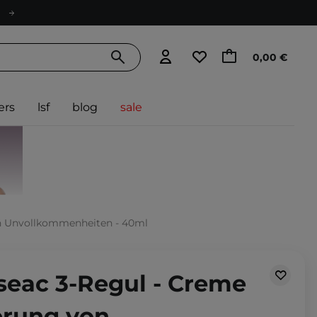
0,00 €
ers
lsf
blog
sale
on Unvollkommenheiten - 40ml
seac 3-Regul - Creme
erung von