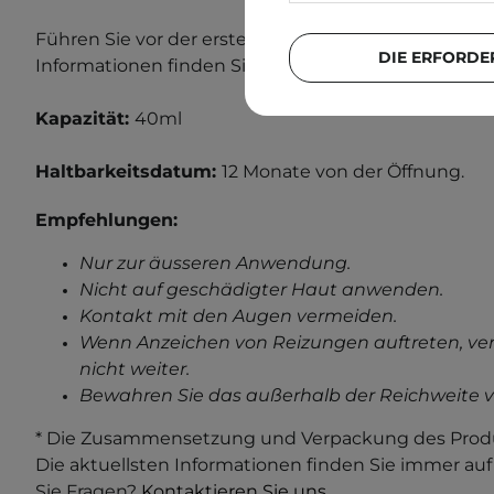
Führen Sie vor der ersten Anwendung einen Allergi
DIE ERFORDE
Informationen finden Sie in unserem Beitrag zum
A
Kapazität:
40ml
Haltbarkeitsdatum:
12 Monate von der Öffnung.
Empfehlungen:
Nur zur äusseren Anwendung.
Nicht auf geschädigter Haut anwenden.
Kontakt mit den Augen vermeiden.
Wenn Anzeichen von Reizungen auftreten, ve
nicht weiter.
Bewahren Sie das außerhalb der Reichweite v
* Die Zusammensetzung und Verpackung des Produ
Die aktuellsten Informationen finden Sie immer au
Sie Fragen?
Kontaktieren Sie uns.