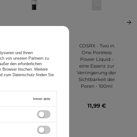
COSRX - The AHA
COSRX - Two in
BHA PHA LHA 35
One Poreless
lysieren und Ihnen
ch von unseren Partnern zu
Peel -
Power Liquid -
ußer den erforderlichen
Säurepeeling 35%
eine Essenz zur
em Browser löschen. Weitere
mit Vitaminen -
Verringerung der
nd zum Datenschutz finden Sie
30ml
Sichtbarkeit der
Poren - 100ml
Immer aktiv
15,99 €
11,99 €