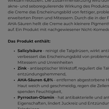
wirksam reduziert. Die Zusammensetzung wird du
akne- und seboregulierende Wirkung des Produkts v
die Creme das Erscheinungsbild von fettiger, probl
erweiterten Poren und Mitessern. Durch die in der
AHA-Säuren hellt die Creme auch kleinere Pigmen
auf. Ein Produkt mit nachgewiesener Nicht-Komed
Das Produkt enthält:
Salicylsäure
- reinigt die Talgdrüsen, wirkt ant
verbessert das Erscheinungsbild von problema
Mitessern und Unreinheiten
Zink
- antiseptischer Wirkstoff, reguliert die 
entzündungshemmend,
AHA-Säuren 6,8%
- entfernen abgestorbene H
Haut weich und geschmeidig, regen die Zelle
spenden Feuchtigkeit,
Pyrrocton-Olamin
- hat antibakterielle und a
Eigenschaften, lindert Juckreiz und Entzündun