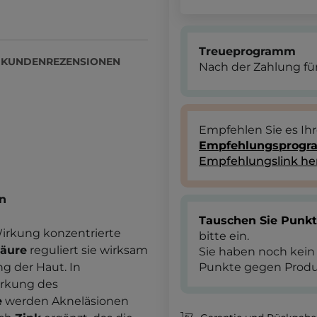
Treueprogramm
KUNDENREZENSIONEN
Nach der Zahlung für
Empfehlen Sie es Ih
Empfehlungsprog
Empfehlungslink he
n
Tauschen Sie Punk
Wirkung konzentrierte
bitte ein.
säure
reguliert sie wirksam
Sie haben noch kein
ng der Haut. In
Punkte gegen Produ
rkung des
e
werden Akneläsionen