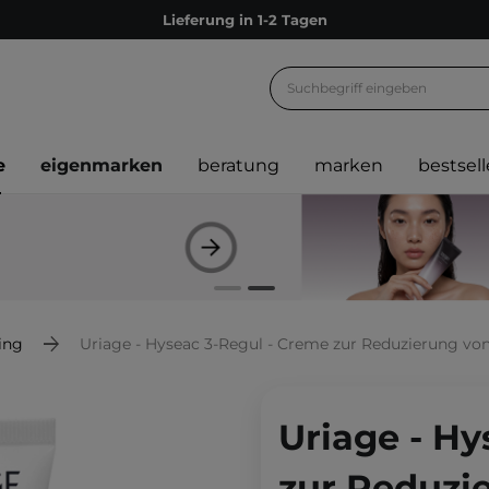
Empfehle uns weiter und sammle noch mehr Punkte
Kostenloser Versand ab 60 €
Ökologie
Versand nach Deutschland und Österreich
e
eigenmarken
beratung
marken
bestsell
Treueprogramm
Lieferung in 1-2 Tagen
Empfehle uns weiter und sammle noch mehr Punkte
Kostenloser Versand ab 60 €
Ökologie
ing
Uriage - Hyseac 3-Regul - Creme zur Reduzierung v
Uriage - Hy
zur Reduzi