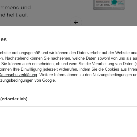
hemmend und
d hellt auf.
ies
APLB - Spicule
 die Haut
,
Vitamin C Shot 220
Website ordnungsgemäß und wir können den Datenverkehr auf der Website ana
gmentflecken,
gen. Nachstehend können Sie nachsehen, welche Daten sowohl von uns als au
Cream - Vitamin C
tischer Haut
,
Sie können auch entscheiden, ob und wem Sie die Verarbeitung von Daten (a
Creme mit
Hautporen.
können Ihre Einwilligung jederzeit widerrufen, indem Sie die Cookies aus Ihr
Mikronadeln - 55ml
Datenschutzerklärung
. Weitere Informationen zu den Nutzungsbedingungen u
eses Produkt hilfreich
tzungsbedingungen von Google
.
(erforderlich)
10,50 €
 gereinigte und
tie aussparen. Morgens