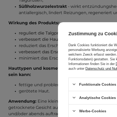
Talgdrüsen,
Süßholzwurzelextrakt
- wirkt entzündungs
antiallergisch, lindert Reizungen, regeneriert un
Wirkung des Produkts:
reguliert die Talgproduktion
,
Zustimmung zu Cook
verbessert die Hautbeschaffenheit und glättet
Dank Cookies funktioniert die 
reduziert das Erscheinungsbild von feinen Pi
personalisierte Werbung anzei
verbessert das Erscheinungsbild von problema
welchem Zweck erfasst werden. 
minimiert das Erscheinungsbild vergrößerter 
Funktionsdaten) gestatten. Sie 
Informationen finden Sie in der
Hauttypen und kosmetische Mängel, bei denen di
auch unter
Datenschutz und Nu
sein kann:
Funktionale Cookies 
fettige und problematische Haut,
gerötete Haut.
Analytische Cookies
Anwendung:
Eine kleine Menge der Creme auf das
getrocknete Gesicht auftragen, dabei die Augenpar
Werbe-Cookies
und/oder abends auftragen.