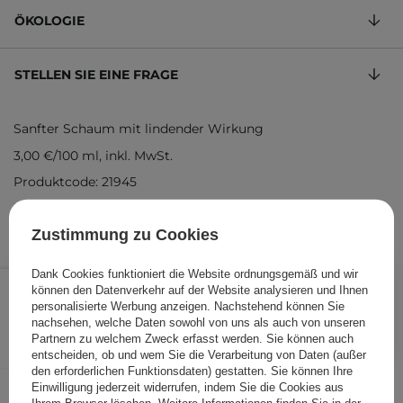
ÖKOLOGIE
STELLEN SIE EINE FRAGE
Sanfter Schaum mit lindender Wirkung
3,00 €
/
100 ml
, inkl. MwSt.
Produktcode: 21945
Zustimmung zu Cookies
Dank Cookies funktioniert die Website ordnungsgemäß und wir
8,99 €
/
Stk.
können den Datenverkehr auf der Website analysieren und Ihnen
personalisierte Werbung anzeigen. Nachstehend können Sie
IN DEN WARENKORB
nachsehen, welche Daten sowohl von uns als auch von unseren
Partnern zu welchem Zweck erfasst werden. Sie können auch
Folgende Produkte wurden von
entscheiden, ob und wem Sie die Verarbeitung von Daten (außer
den erforderlichen Funktionsdaten) gestatten. Sie können Ihre
anderen Kunden geprüft
Einwilligung jederzeit widerrufen, indem Sie die Cookies aus