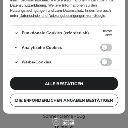
Ihrem Browser löschen. Weitere Informationen finden Sie in der
Datenschutzerklärung
. Weitere Informationen zu den
Nutzungsbedingungen und zum Datenschutz finden Sie auch
unter
Datenschutz und Nutzungsbedingungen von Google
.
Immer
Funktionale Cookies (erforderlich)
aktiv
Analytische Cookies
Werbe-Cookies
ALLE BESTÄTIGEN
DIE ERFORDERLICHEN ANGABEN BESTÄTIGEN
Nine Less - Essentials UV Shield Soothing Sun Cream
SPF 50+/PA++++ - Feuchtigkeitsspendende
Sonnencreme - 50g