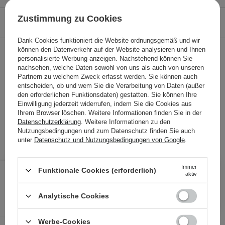
Zustimmung zu Cookies
ÖKOLOGIE
Dank Cookies funktioniert die Website ordnungsgemäß und wir
können den Datenverkehr auf der Website analysieren und Ihnen
STELLEN SIE EINE FRAGE
personalisierte Werbung anzeigen. Nachstehend können Sie
nachsehen, welche Daten sowohl von uns als auch von unseren
Partnern zu welchem Zweck erfasst werden. Sie können auch
Zweistufige Maske mit Niacinamid und Adenosin
entscheiden, ob und wem Sie die Verarbeitung von Daten (außer
den erforderlichen Funktionsdaten) gestatten. Sie können Ihre
295,00 €
/
100 g
, inkl. MwSt.
Einwilligung jederzeit widerrufen, indem Sie die Cookies aus
Produktcode: 21847
Ihrem Browser löschen. Weitere Informationen finden Sie in der
Datenschutzerklärung
. Weitere Informationen zu den
Nutzungsbedingungen und zum Datenschutz finden Sie auch
unter
Datenschutz und Nutzungsbedingungen von Google
.
2,95 €
/
Stk.
Immer
Funktionale Cookies (erforderlich)
aktiv
IN DEN WARENKORB
Analytische Cookies
Folgende Produkte wurden von
Werbe-Cookies