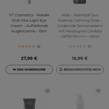
VT Cosmetics - Reedle
Abib - Heartleaf Sun
Shot Vita-Light Eye
Essence Calming Drop -
Cream - Aufhellende
Lindernde Sonnenessenz
Augencreme - 15ml
mit Houttuynia Cordata
LSF50 PA++++ - 50ml
2
5
27,99 €
16,99 €
IN DEN WARENKORB
BENACHRICHTIGE MICH