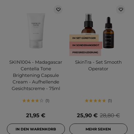
IM SET GÜNSTIGER
IM SONDERANGEBOT
PREISREDUZIERUNG
SKIN1004 - Madagascar
SkinTra - Set Smooth
Centella Tone
Operator
Brightening Capsule
Cream - Aufhellende
Gesichtscreme - 75ml
1
1
21,95 €
25,90 €
28,80 €
IN DEN WARENKORB
MEHR SEHEN