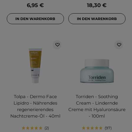
6,95 €
18,30 €
IN DEN WARENKORB
IN DEN WARENKORB
Tolpa - Dermo Face
Torriden - Soothing
Lipidro - Nährendes
Cream - Lindernde
regenerierendes
Creme mit Hyaluronsäure
Nachtcreme-Öl - 40ml
- 100ml
2
97