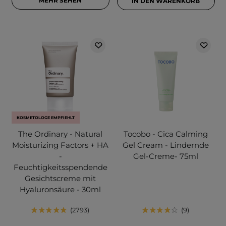
MEHR SEHEN
IN DEN WARENKORB
KOSMETOLOGE EMPFIEHLT
The Ordinary - Natural
Tocobo - Cica Calming
Moisturizing Factors + HA
Gel Cream - Lindernde
-
Gel-Creme- 75ml
Feuchtigkeitsspendende
Gesichtscreme mit
Hyaluronsäure - 30ml
2793
9