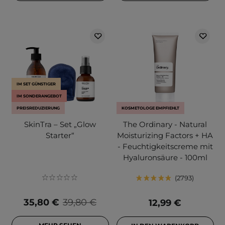
IM SET GÜNSTIGER
IM SONDERANGEBOT
PREISREDUZIERUNG
KOSMETOLOGE EMPFIEHLT
SkinTra – Set „Glow
The Ordinary - Natural
Starter“
Moisturizing Factors + HA
- Feuchtigkeitscreme mit
Hyaluronsäure - 100ml
2793
35,80 €
39,80 €
12,99 €