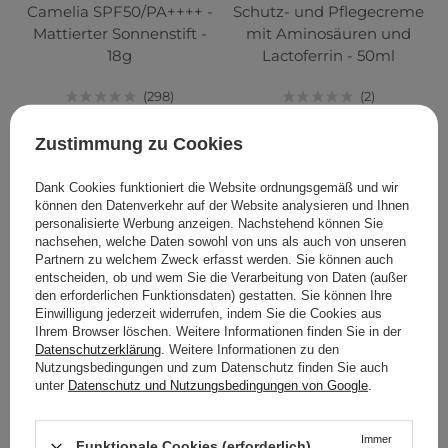
Camelia SPF50/PA++++ -
Schutz- und Pflegecreme
Mattierter Sonnenstift -
mit Aminosäuren und
18g
Lactoferrin - 50ml
298
2
Zustimmung zu Cookies
12,30 €
12,95 €
22,20 €
Dank Cookies funktioniert die Website ordnungsgemäß und wir
BENACHRICHTIGE MICH
BENACHRICHTIGE MICH
können den Datenverkehr auf der Website analysieren und Ihnen
personalisierte Werbung anzeigen. Nachstehend können Sie
nachsehen, welche Daten sowohl von uns als auch von unseren
Partnern zu welchem Zweck erfasst werden. Sie können auch
entscheiden, ob und wem Sie die Verarbeitung von Daten (außer
den erforderlichen Funktionsdaten) gestatten. Sie können Ihre
Einwilligung jederzeit widerrufen, indem Sie die Cookies aus
Ihrem Browser löschen. Weitere Informationen finden Sie in der
Datenschutzerklärung
. Weitere Informationen zu den
Nutzungsbedingungen und zum Datenschutz finden Sie auch
unter
Datenschutz und Nutzungsbedingungen von Google
.
Immer
Funktionale Cookies (erforderlich)