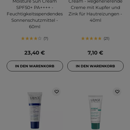
Moisture Sun Cream
Cream - Regenerierende
SPF50+ PA++++ -
Creme mit Kupfer und
Feuchtigkeitsspendendes
Zink für Hautreizungen -
Sonnenschutzmittel -
40ml
60ml
7
21
23,40 €
7,10 €
IN DEN WARENKORB
IN DEN WARENKORB