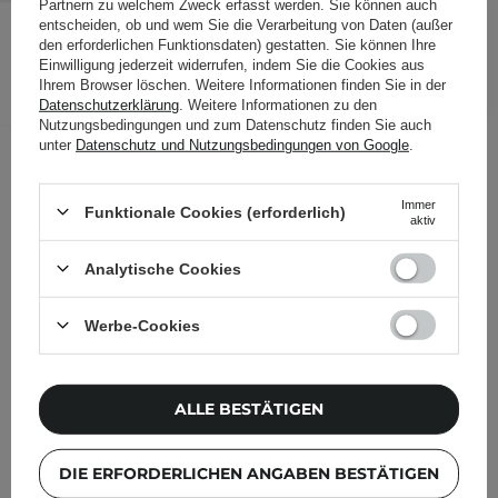
Partnern zu welchem Zweck erfasst werden. Sie können auch
12,95 €
/
Stk.
entscheiden, ob und wem Sie die Verarbeitung von Daten (außer
den erforderlichen Funktionsdaten) gestatten. Sie können Ihre
Einwilligung jederzeit widerrufen, indem Sie die Cookies aus
IN DEN WARENKORB
Ihrem Browser löschen. Weitere Informationen finden Sie in der
Datenschutzerklärung
. Weitere Informationen zu den
Folgende Produkte wurden von
Nutzungsbedingungen und zum Datenschutz finden Sie auch
anderen Kunden geprüft
unter
Datenschutz und Nutzungsbedingungen von Google
.
Immer
Funktionale Cookies (erforderlich)
aktiv
Analytische Cookies
Werbe-Cookies
ALLE BESTÄTIGEN
DIE ERFORDERLICHEN ANGABEN BESTÄTIGEN