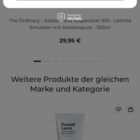
The Ordinary - Azelaic Acid Suspension 10% - Leichte
Emulsion mit Azelainsäure - 100ml
29,95 €
Weitere Produkte der gleichen
Marke und Kategorie