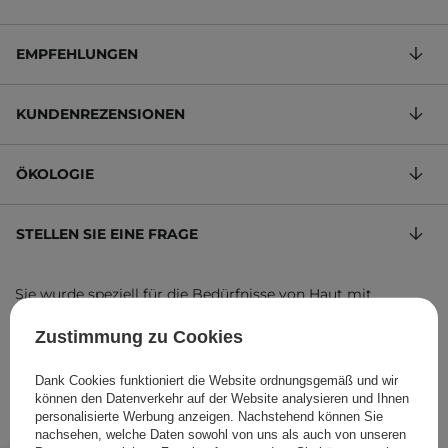
EMPFEHLUNGEN
KUNDENREZENSIONEN
ÖKOLOGIE
STELLEN SIE EINE FRAGE
Sie wurde speziell für die Bedürfnisse von Haut mit
Unreinheiten und Neigung zu Unreinheiten entwickelt.
Zustimmung zu Cookies
43,17 €
/
100 ml
, inkl. MwSt.
Produktcode: 766
Dank Cookies funktioniert die Website ordnungsgemäß und wir
können den Datenverkehr auf der Website analysieren und Ihnen
personalisierte Werbung anzeigen. Nachstehend können Sie
nachsehen, welche Daten sowohl von uns als auch von unseren