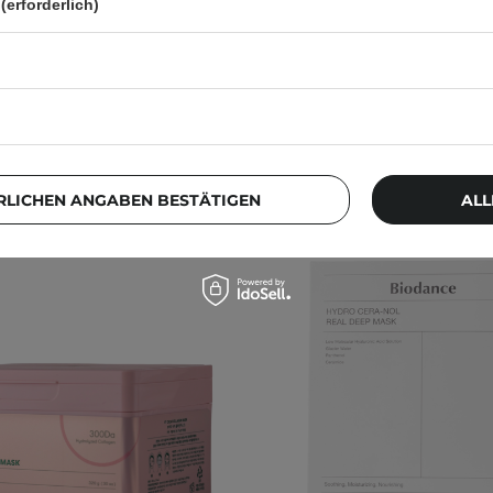
(erforderlich)
37
11
14,80 €
22,50 €
24,95
RLICHEN ANGABEN BESTÄTIGEN
ALL