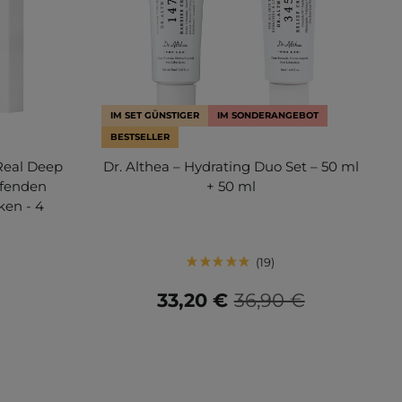
IM SET GÜNSTIGER
IM SONDERANGEBOT
BESTSELLER
Real Deep
Dr. Althea – Hydrating Duo Set – 50 ml
ffenden
+ 50 ml
ken - 4
19
33,20 €
36,90 €