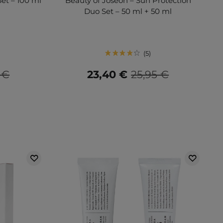
et – 100 ml
Beauty of Joseon – Sun Protection
Duo Set – 50 ml + 50 ml
5
 €
23,40 €
25,95 €