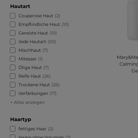
Hautart
Couperose Haut
2
Empflindliche Haut
10
Gereizte Haut
10
Jede Hautart
50
Mischhaut
7
Mary&May
Mitesser
1
Calming
Ölige Haut
7
Ge
Reife Haut
26
Trockene Haut
26
Verfärbungen
17
+ Alles anzeigen
Haartyp
fettiges Haar
2
Haare ohne Volumen
2