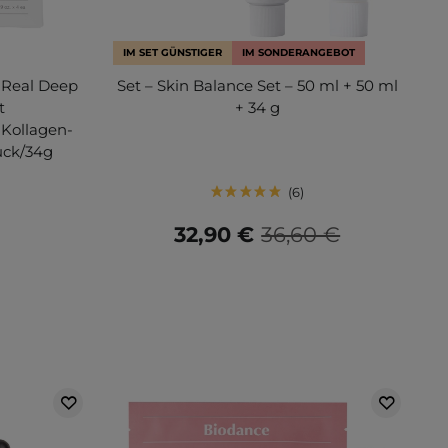
IM SET GÜNSTIGER
IM SONDERANGEBOT
 Real Deep
Set – Skin Balance Set – 50 ml + 50 ml
t
+ 34 g
 Kollagen-
ück/34g
6
32,90 €
36,60 €