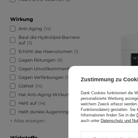
Wirkung
Anti-Aging
14
Baut die Hydrolipid-Barriere
auf
3
Erhöht das Haarvolumen
1
Gegen Rötungen
6
Gegen Unvollkommenheiten
8
Gegen Verfärbungen
19
Zustimmung zu Cook
Glättet
14
Dank Cookies funktioniert die 
Hat Anti-Aging-Wirkung
18
personalisierte Werbung anzei
Hellt auf
14
welchem Zweck erfasst werden. 
Funktionsdaten) gestatten. Sie 
Hellt dunkle Augenringe auf
4
Mary&Ma
Informationen finden Sie in der
+ Alles anzeigen
Bri
auch unter
Datenschutz und Nu
aufhellen
Wirkstoffe