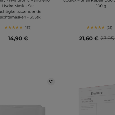
ay - Hyaluronic Panthenol
COSRX – Snail Repair Duo S
Hydra Mask - Set
+ 100 g
uchtigkeitsspendende
sichtsmasken - 30Stk.
137
25
14,90 €
21,60 €
23,95