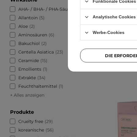
Funktionale Cookies 
AHA- / BHA- / PHA-Säuren
12
Analytische Cookies
Allantoin
5
Aloe
2
Werbe-Cookies
Aminosäuren
6
Bakuchiol
2
Centella Asiatica
23
DIE ERFORDE
Ceramide
15
Emollients
1
Extrakte
34
Feuchthaltemittel
1
+ Alles anzeigen
Produkte
Cruelty free
29
koreanische
56