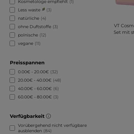
Kosmetologe empfiehlt
1
Less waste
3
natürliche
4
VT Cosme
ohne Duftstoffe
3
Set mit 
polnische
12
vegane
11
Preisspannen
0.00€ - 20.00€
32
20.00€ - 40.00€
48
40.00€ - 60.00€
6
60.00€ - 80.00€
3
Verfügbarkeit
Vorübergehend nicht verfügbare
ausblenden
84