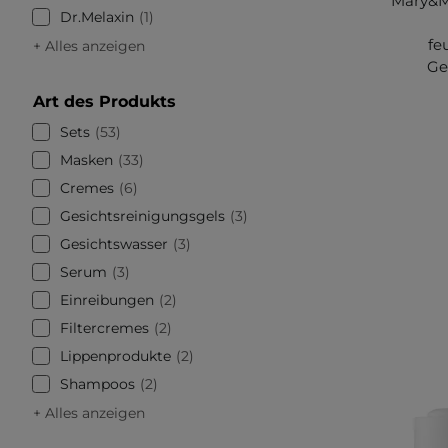
Mary&M
Dr.Melaxin
1
fe
+ Alles anzeigen
Ge
Art des Produkts
Sets
53
Masken
33
Cremes
6
Gesichtsreinigungsgels
3
Gesichtswasser
3
Serum
3
Einreibungen
2
Filtercremes
2
Lippenprodukte
2
Shampoos
2
+ Alles anzeigen