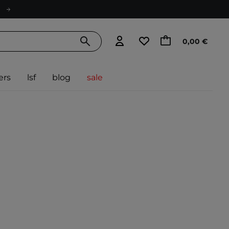
0,00 €
ers
lsf
blog
sale