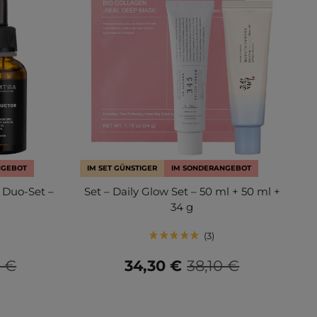
NGEBOT
IM SET GÜNSTIGER
IM SONDERANGEBOT
l Duo-Set –
Set – Daily Glow Set – 50 ml + 50 ml +
34 g
3
0 €
34,30 €
38,10 €