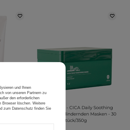
lysieren und Ihnen
ch von unseren Partnern zu
ußer den erforderlichen
NGEBOT
em Browser löschen. Weitere
t Day Set –
VT Cosmetics - CICA Daily Soothing
nd zum Datenschutz finden Sie
Mask - Set mit lindernden Masken - 30
Stück/350g