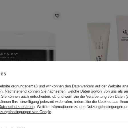
ies
Website ordnungsgemäß und wir können den Datenverkehr auf der Website ana
gen. Nachstehend können Sie nachsehen, welche Daten sowohl von uns als au
Sie können auch entscheiden, ob und wem Sie die Verarbeitung von Daten (a
IM SET GÜNSTIGER
IM SONDERA
können Ihre Einwilligung jederzeit widerrufen, indem Sie die Cookies aus Ihr
y - Niacinamide Vitamin C
Beauty of Joseon – Radian
Datenschutzerklärung
. Weitere Informationen zu den Nutzungsbedingungen u
ghtening Mask - Set mit
30 ml + 50 ml
tzungsbedingungen von Google
.
den Gesichtsmasken - 30Stk.