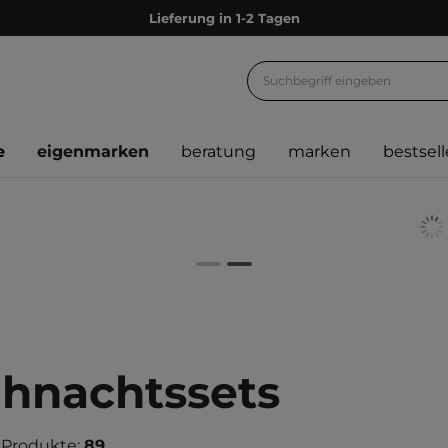
Lieferung in 1-2 Tagen
Empfehle uns weiter und sammle noch mehr Punkte
Kostenloser Versand ab 60 €
Ökologie
e
eigenmarken
beratung
marken
bestsell
Versand nach Deutschland und Österreich
Treueprogramm
Lieferung in 1-2 Tagen
Empfehle uns weiter und sammle noch mehr Punkte
Kostenloser Versand ab 60 €
Ökologie
hnachtssets
 Produkte:
89