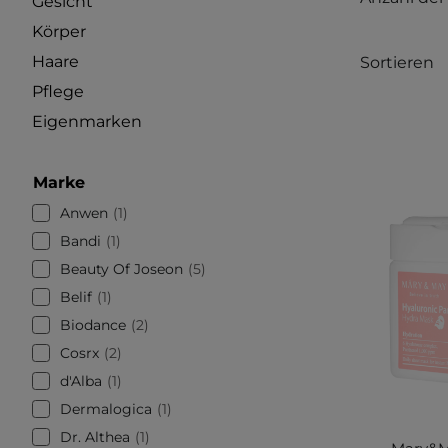
Gesicht
Körper
Haare
Sortieren
Pflege
Eigenmarken
Marke
Anwen
1
Bandi
1
Beauty Of Joseon
5
Belif
1
Biodance
2
Cosrx
2
d'Alba
1
Dermalogica
1
Dr. Althea
1