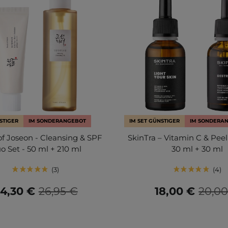
STIGER
IM SONDERANGEBOT
IM SET GÜNSTIGER
IM SONDERA
of Joseon - Cleansing & SPF
SkinTra – Vitamin C & Pee
o Set - 50 ml + 210 ml
30 ml + 30 ml
3
4
4,30 €
26,95 €
18,00 €
20,0