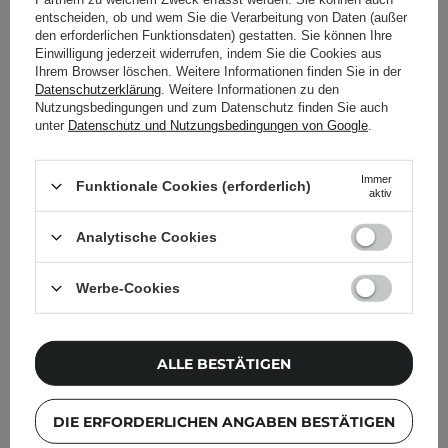
entscheiden, ob und wem Sie die Verarbeitung von Daten (außer
den erforderlichen Funktionsdaten) gestatten. Sie können Ihre
Einwilligung jederzeit widerrufen, indem Sie die Cookies aus
Ihrem Browser löschen. Weitere Informationen finden Sie in der
Datenschutzerklärung
. Weitere Informationen zu den
Nutzungsbedingungen und zum Datenschutz finden Sie auch
unter
Datenschutz und Nutzungsbedingungen von Google
.
Immer
Funktionale Cookies (erforderlich)
aktiv
Analytische Cookies
Werbe-Cookies
Torriden – Dive-In For Men All In One –
ALLE BESTÄTIGEN
Feuchtigkeitsspendende Gesichtsemulsion – 200 g
18,60 €
DIE ERFORDERLICHEN ANGABEN BESTÄTIGEN