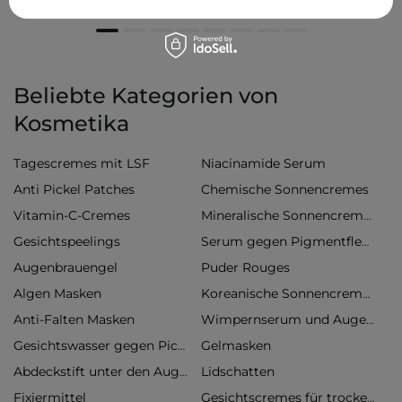
Beliebte Kategorien von
Kosmetika
Tagescremes mit LSF
Niacinamide Serum
Anti Pickel Patches
Chemische Sonnencremes
Vitamin-C-Cremes
Mineralische Sonnencremes
Gesichtspeelings
Serum gegen Pigmentflecken
Augenbrauengel
Puder Rouges
Algen Masken
Koreanische Sonnencremes
Anti-Falten Masken
Wimpernserum und Augenbrauenserum
Gelmasken
Gesichtswasser gegen Pickel
Lidschatten
Abdeckstift unter den Augen
Fixiermittel
Gesichtscremes für trockene Haut