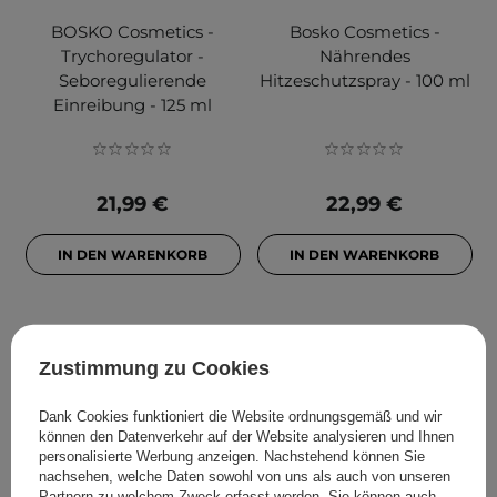
BOSKO Cosmetics -
Bosko Cosmetics -
Trychoregulator -
Nährendes
Seboregulierende
Hitzeschutzspray - 100 ml
Einreibung - 125 ml
21,99 €
22,99 €
IN DEN WARENKORB
IN DEN WARENKORB
Zustimmung zu Cookies
FILTERN
SORTIEREN
Dank Cookies funktioniert die Website ordnungsgemäß und wir
können den Datenverkehr auf der Website analysieren und Ihnen
personalisierte Werbung anzeigen. Nachstehend können Sie
Für Sie empfohlen
nachsehen, welche Daten sowohl von uns als auch von unseren
Partnern zu welchem Zweck erfasst werden. Sie können auch