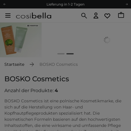
Lieferung in 1-2 Tagen
Empfehle uns weiter und sammle noch mehr Punkte
Kostenloser Versand ab 60 €
Ökologie
Versand nach Deutschland und Österreich
Treueprogramm
Lieferung in 1-2 Tagen
Empfehle uns weiter und sammle noch mehr Punkte
Startseite
BOSKO Cosmetics
Kostenloser Versand ab 60 €
BOSKO Cosmetics
Ökologie
Anzahl der Produkte:
4
BOSKO Cosmetics ist eine polnische Kosmetikmarke, die
sich auf die Herstellung von Haar- und
Kopfhautpflegeprodukten spezialisiert hat. Die
kosmetischen Formeln basieren auf den hochwertigsten
Inhaltsstoffen, die eine wirksame und umfassende Pflege