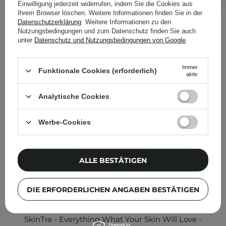
Einwilligung jederzeit widerrufen, indem Sie die Cookies aus
Folgende Produkte wurden von
Ihrem Browser löschen. Weitere Informationen finden Sie in der
Datenschutzerklärung
. Weitere Informationen zu den
anderen Kunden geprüft
Nutzungsbedingungen und zum Datenschutz finden Sie auch
unter
Datenschutz und Nutzungsbedingungen von Google
.
Immer
Funktionale Cookies (erforderlich)
aktiv
Analytische Cookies
Werbe-Cookies
ALLE BESTÄTIGEN
DIE ERFORDERLICHEN ANGABEN BESTÄTIGEN
KOSMETOLOGE EMPFIEHLT
SkinTra - Everything What Your Skin Will Love -