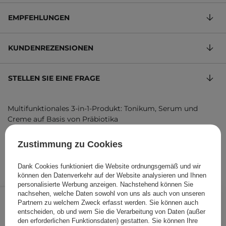
EMPFEHLUNGEN
KUNDENREZENSIONEN
STELLEN SIE EINE FRAGE
Multifunktionales 3-in-1-Produkt: Tonikum, Serum und
Creme auf Basis von Präbiotika
20,00 €
/
100 ml
, inkl. MwSt.
Zustimmung zu Cookies
Produktcode: 4982
Dank Cookies funktioniert die Website ordnungsgemäß und wir
können den Datenverkehr auf der Website analysieren und Ihnen
personalisierte Werbung anzeigen. Nachstehend können Sie
20,00 €
/
Stk.
nachsehen, welche Daten sowohl von uns als auch von unseren
Partnern zu welchem Zweck erfasst werden. Sie können auch
entscheiden, ob und wem Sie die Verarbeitung von Daten (außer
IN DEN WARENKORB
den erforderlichen Funktionsdaten) gestatten. Sie können Ihre