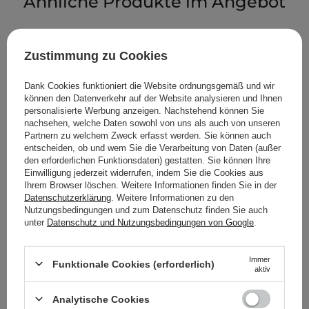
Ähnliche Produkte im Angebot
Zustimmung zu Cookies
Dank Cookies funktioniert die Website ordnungsgemäß und wir
können den Datenverkehr auf der Website analysieren und Ihnen
personalisierte Werbung anzeigen. Nachstehend können Sie
nachsehen, welche Daten sowohl von uns als auch von unseren
Partnern zu welchem Zweck erfasst werden. Sie können auch
entscheiden, ob und wem Sie die Verarbeitung von Daten (außer
den erforderlichen Funktionsdaten) gestatten. Sie können Ihre
Einwilligung jederzeit widerrufen, indem Sie die Cookies aus
Ihrem Browser löschen. Weitere Informationen finden Sie in der
Datenschutzerklärung
. Weitere Informationen zu den
Nutzungsbedingungen und zum Datenschutz finden Sie auch
unter
Datenschutz und Nutzungsbedingungen von Google
.
Immer
Funktionale Cookies (erforderlich)
Timeless - Skin Care - HA
Pyunkang Yul - Nutrition
aktiv
Matrixyl 3000® +
Cream - Nährende
Cucumber Spray -
Creme - 100ml
Analytische Cookies