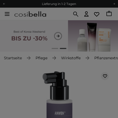
Lieferung in 1-2 Tagen
Empfehle uns weiter und sammle noch mehr Punkte
Kostenloser Versand ab 60 €
Ökologie
Versand nach Deutschland und Österreich
Treueprogramm
Lieferung in 1-2 Tagen
Empfehle uns weiter und sammle noch mehr Punkte
Startseite
Pflege
Wirkstoffe
Pflanzenextr
Kostenloser Versand ab 60 €
Ökologie