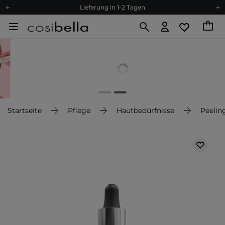
Lieferung in 1-2 Tagen
Empfehle uns weiter und sammle noch mehr Punkte
Kostenloser Versand ab 60 €
Ökologie
Versand nach Deutschland und Österreich
Treueprogramm
Lieferung in 1-2 Tagen
Empfehle uns weiter und sammle noch mehr Punkte
Startseite
Pflege
Hautbedürfnisse
Peelin
Kostenloser Versand ab 60 €
Ökologie