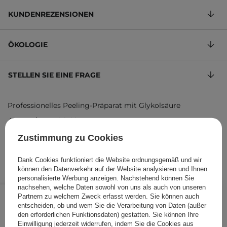
KUNDENREZENSIONEN
ÖKOLOGIE
STELLEN SIE EINE FRAGE
Professionelles Peeling-Präparat mit Glykolsäure
49,97 €
/
100 ml
, inkl. MwSt.
Produktcode: 3542
Zustimmung zu Cookies
Dank Cookies funktioniert die Website ordnungsgemäß und wir
können den Datenverkehr auf der Website analysieren und Ihnen
personalisierte Werbung anzeigen. Nachstehend können Sie
nachsehen, welche Daten sowohl von uns als auch von unseren
14,99 €
/
Stk.
Partnern zu welchem Zweck erfasst werden. Sie können auch
entscheiden, ob und wem Sie die Verarbeitung von Daten (außer
IN DEN WARENKORB
den erforderlichen Funktionsdaten) gestatten. Sie können Ihre
Einwilligung jederzeit widerrufen, indem Sie die Cookies aus