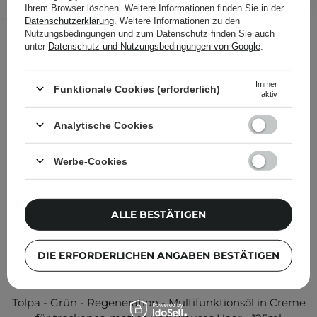
Folgende Produkte wurden von
Ihrem Browser löschen. Weitere Informationen finden Sie in der
Datenschutzerklärung
. Weitere Informationen zu den
anderen Kunden geprüft
Nutzungsbedingungen und zum Datenschutz finden Sie auch
unter
Datenschutz und Nutzungsbedingungen von Google
.
Immer
Funktionale Cookies (erforderlich)
aktiv
Analytische Cookies
Werbe-Cookies
ALLE BESTÄTIGEN
DIE ERFORDERLICHEN ANGABEN BESTÄTIGEN
Tolpa - Grün - Regeneration - Multifunktionsöl in Creme