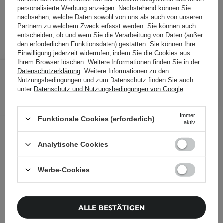
personalisierte Werbung anzeigen. Nachstehend können Sie
Produktcode: 24678
nachsehen, welche Daten sowohl von uns als auch von unseren
Partnern zu welchem Zweck erfasst werden. Sie können auch
entscheiden, ob und wem Sie die Verarbeitung von Daten (außer
den erforderlichen Funktionsdaten) gestatten. Sie können Ihre
Einwilligung jederzeit widerrufen, indem Sie die Cookies aus
Ihrem Browser löschen. Weitere Informationen finden Sie in der
1,20 €
/
Stk.
Datenschutzerklärung
. Weitere Informationen zu den
Nutzungsbedingungen und zum Datenschutz finden Sie auch
unter
Datenschutz und Nutzungsbedingungen von Google
.
IN DEN WARENKORB
Folgende Produkte wurden von
Immer
Funktionale Cookies (erforderlich)
anderen Kunden geprüft
aktiv
Analytische Cookies
Werbe-Cookies
ALLE BESTÄTIGEN