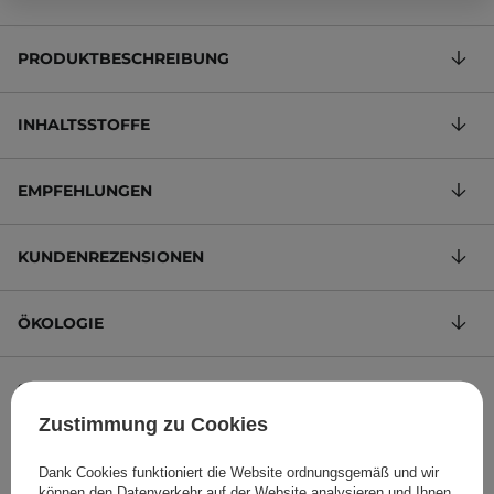
PRODUKTBESCHREIBUNG
INHALTSSTOFFE
EMPFEHLUNGEN
KUNDENREZENSIONEN
ÖKOLOGIE
STELLEN SIE EINE FRAGE
Zustimmung zu Cookies
Maske mit Tranexamsäure und Niacinamid
Dank Cookies funktioniert die Website ordnungsgemäß und wir
4,80 €
/
100 ml
, inkl. MwSt.
können den Datenverkehr auf der Website analysieren und Ihnen