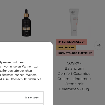
IM SONDERANGEBOT
BESTSELLER
KOSMETOLOGE EMPFIEHLT
lysieren und Ihnen
SunewMed+ -
COSRX -
ch von unseren Partnern zu
ESSENCE+
Balancium
ußer den erforderlichen
Aktivator für
Comfort Ceramide
em Browser löschen. Weitere
Gesichts- und
Cream - Lindernde
nd zum Datenschutz finden Sie
Augencreme - 50
Creme mit
ml
Ceramiden - 80g
Immer aktiv