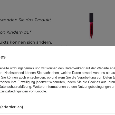
rwenden Sie das Produkt
on Kindern auf.
kts können sich ändern.
f der Verpackung. Haben
ies
Website ordnungsgemäß und wir können den Datenverkehr auf der Website ana
Apollca - Lipgloss -
gen. Nachstehend können Sie nachsehen, welche Daten sowohl von uns als au
01 Cherry Bloom -
Sie können auch entscheiden, ob und wem Sie die Verarbeitung von Daten (a
6ml
können Ihre Einwilligung jederzeit widerrufen, indem Sie die Cookies aus Ihr
Datenschutzerklärung
. Weitere Informationen zu den Nutzungsbedingungen u
tzungsbedingungen von Google
.
(erforderlich)