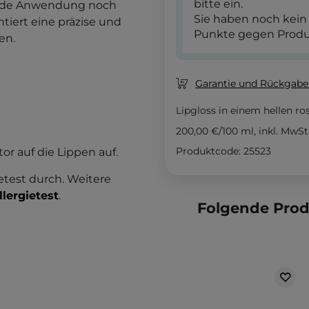
bitte ein.
 jede Anwendung noch
Sie haben noch kein
tiert eine präzise und
Punkte gegen Produ
en.
Garantie und Rückgaber
Lipgloss in einem hellen ro
200,00 €
/
100 ml
, inkl. MwSt
Produktcode: 25523
or auf die Lippen auf.
etest durch. Weitere
llergietest
.
Folgende Pro