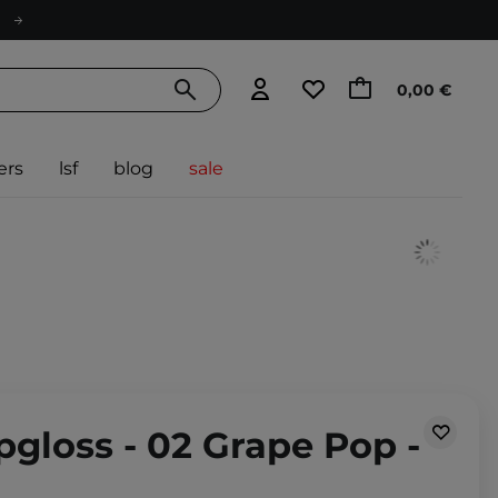
0,00 €
ers
lsf
blog
sale
ipgloss - 02 Grape Pop -