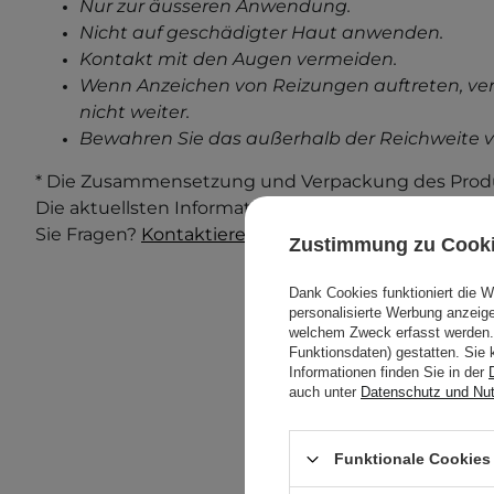
Nur zur äusseren Anwendung.
Nicht auf geschädigter Haut anwenden.
Kontakt mit den Augen vermeiden.
Wenn Anzeichen von Reizungen auftreten, ve
nicht weiter.
Bewahren Sie das außerhalb der Reichweite v
* Die Zusammensetzung und Verpackung des Produ
Die aktuellsten Informationen finden Sie immer au
Sie Fragen?
Kontaktieren Sie uns.
Zustimmung zu Cook
Dank Cookies funktioniert die 
personalisierte Werbung anzei
welchem Zweck erfasst werden. 
Funktionsdaten) gestatten. Sie 
Informationen finden Sie in der
auch unter
Datenschutz und Nu
Funktionale Cookies 