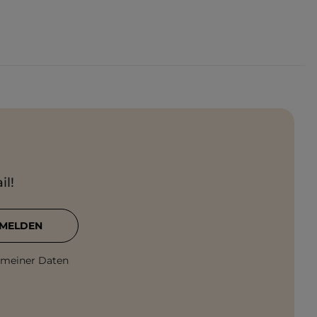
il!
MELDEN
 meiner Daten