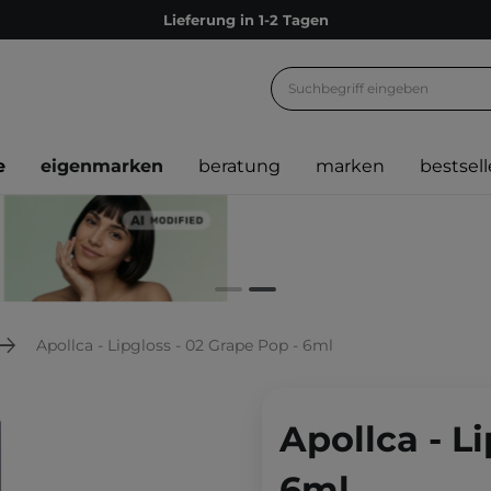
Lieferung in 1-2 Tagen
Empfehle uns weiter und sammle noch mehr Punkte
Kostenloser Versand ab 60 €
Ökologie
e
eigenmarken
beratung
marken
bestsell
Versand nach Deutschland und Österreich
Treueprogramm
Lieferung in 1-2 Tagen
Empfehle uns weiter und sammle noch mehr Punkte
Kostenloser Versand ab 60 €
Apollca - Lipgloss - 02 Grape Pop - 6ml
Ökologie
Apollca - L
6ml