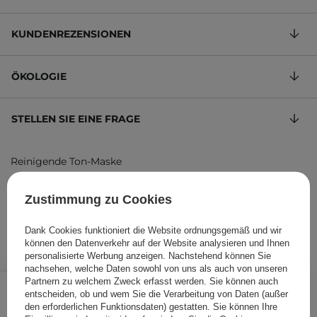
KUNDENREZENSIONEN
ÖKOLOGIE
STELLEN SIE EINE FRAGE
Reinigende Ton-Maske
9,96 €
/
100 ml
, inkl. MwSt.
Zustimmung zu Cookies
Produktcode: 15486
Dank Cookies funktioniert die Website ordnungsgemäß und wir
können den Datenverkehr auf der Website analysieren und Ihnen
personalisierte Werbung anzeigen. Nachstehend können Sie
nachsehen, welche Daten sowohl von uns als auch von unseren
13,95 €
/
Stk.
Partnern zu welchem Zweck erfasst werden. Sie können auch
entscheiden, ob und wem Sie die Verarbeitung von Daten (außer
den erforderlichen Funktionsdaten) gestatten. Sie können Ihre
IN DEN WARENKORB