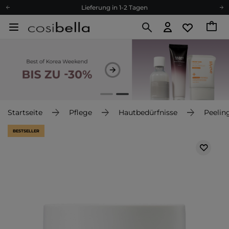
Lieferung in 1-2 Tagen
Empfehle uns weiter und sammle noch mehr Punkte
Kostenloser Versand ab 60 €
Ökologie
Versand nach Deutschland und Österreich
Treueprogramm
Lieferung in 1-2 Tagen
Empfehle uns weiter und sammle noch mehr Punkte
Startseite
Pflege
Hautbedürfnisse
Peelin
Kostenloser Versand ab 60 €
BESTSELLER
Ökologie