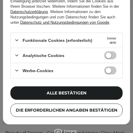
Einwilligung jederzeit widerrufen, indem Sie die Cookies aus
Ihrem Browser löschen. Weitere Informationen finden Sie in der
Folgende Produkte wurden von
Datenschutzerklärung
. Weitere Informationen zu den
Nutzungsbedingungen und zum Datenschutz finden Sie auch
anderen Kunden geprüft
unter
Datenschutz und Nutzungsbedingungen von Google
.
Immer
Funktionale Cookies (erforderlich)
aktiv
Analytische Cookies
Werbe-Cookies
ALLE BESTÄTIGEN
DIE ERFORDERLICHEN ANGABEN BESTÄTIGEN
KOSMETOLOGE EMPFIEHLT
Beauty of Joseon - Ground Rice and Honey Glow Mask -