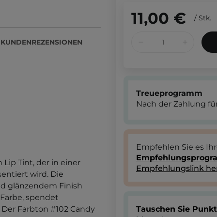
11,00 €
/
Stk.
KUNDENREZENSIONEN
Treueprogramm
Nach der Zahlung für
Empfehlen Sie es Ih
Empfehlungsprog
n Lip Tint, der in einer
Empfehlungslink he
entiert wird. Die
nd glänzendem Finish
Farbe, spendet
n. Der Farbton #102 Candy
Tauschen Sie Punk