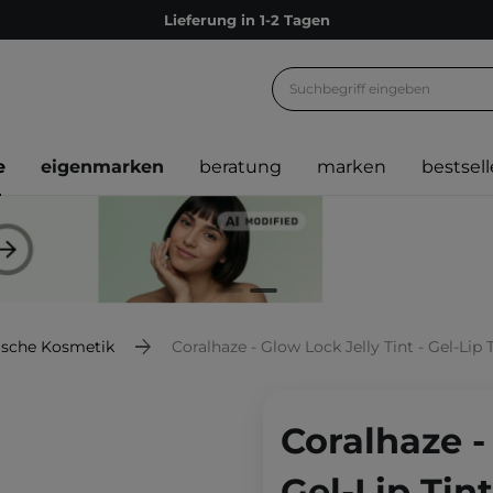
Lieferung in 1-2 Tagen
Empfehle uns weiter und sammle noch mehr Punkte
Kostenloser Versand ab 60 €
Ökologie
e
eigenmarken
beratung
marken
bestsell
Versand nach Deutschland und Österreich
Treueprogramm
Lieferung in 1-2 Tagen
Empfehle uns weiter und sammle noch mehr Punkte
Kostenloser Versand ab 60 €
ische Kosmetik
Coralhaze - Glow Lock Jelly Tint - Gel-Lip 
Ökologie
Coralhaze -
Gel-Lip Tin