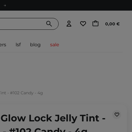
0,00 €
ers
lsf
blog
sale
Tint - #102 Candy - 4g
 Glow Lock Jelly Tint -
t - #102 Candy - 4g