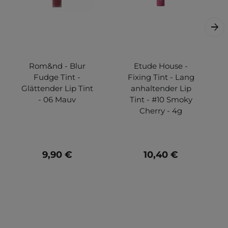
Rom&nd - Blur
Etude House -
Fudge Tint -
Fixing Tint - Lang
Glättender Lip Tint
anhaltender Lip
- 06 Mauv
Tint - #10 Smoky
Cherry - 4g
9,90 €
10,40 €