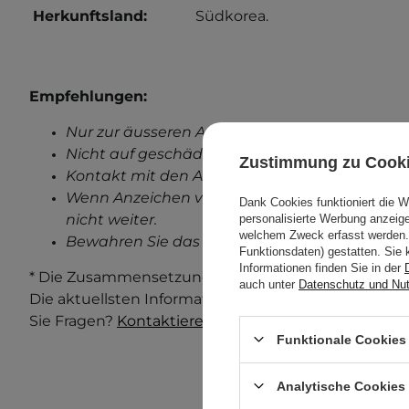
Herkunftsland:
Südkorea.
Empfehlungen:
Nur zur äusseren Anwendung.
Nicht auf geschädigter Haut anwenden.
Zustimmung zu Cook
Kontakt mit den Augen vermeiden.
Wenn Anzeichen von Reizungen auftreten, ve
Dank Cookies funktioniert die 
nicht weiter.
personalisierte Werbung anzei
welchem Zweck erfasst werden. 
Bewahren Sie das außerhalb der Reichweite v
Funktionsdaten) gestatten. Sie 
Informationen finden Sie in der
* Die Zusammensetzung und Verpackung des Produ
auch unter
Datenschutz und Nu
Die aktuellsten Informationen finden Sie immer au
Sie Fragen?
Kontaktieren Sie uns.
Funktionale Cookies 
Analytische Cookies