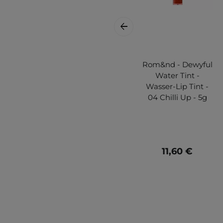
Rom&nd - Dewyful
Water Tint -
Wasser-Lip Tint -
04 Chilli Up - 5g
11,60 €