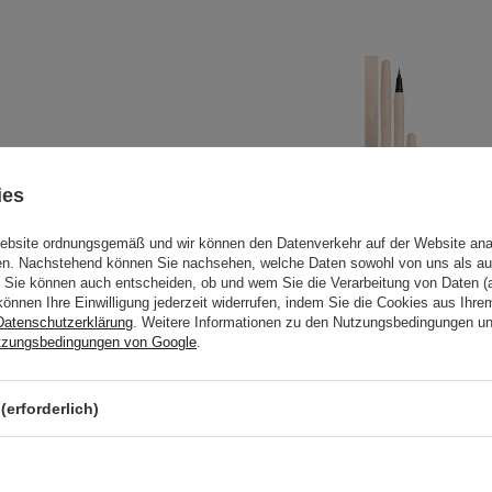
ies
rwenden Sie das Produkt
Website ordnungsgemäß und wir können den Datenverkehr auf der Website ana
gen. Nachstehend können Sie nachsehen, welche Daten sowohl von uns als au
Sie können auch entscheiden, ob und wem Sie die Verarbeitung von Daten (a
on Kindern auf.
LOVRO - Shimmer
können Ihre Einwilligung jederzeit widerrufen, indem Sie die Cookies aus Ihr
Eyeliner -
Datenschutzerklärung
. Weitere Informationen zu den Nutzungsbedingungen u
kts können sich ändern.
tzungsbedingungen von Google
.
Glänzender
f der Verpackung. Haben
Flüssig-Eyeliner -
02 Wine - 0,6g
(erforderlich)