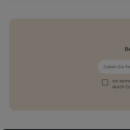
Be
Geben Sie Ih
Ich stim
durch Co