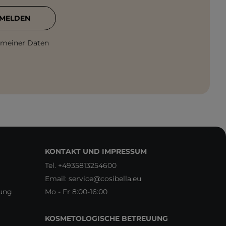
MELDEN
 meiner Daten
KONTAKT UND IMPRESSUM
Tel.
+4935813254600
Email:
service@cosibella.eu
rung
Mo - Fr 8:00-16:00
KOSMETOLOGISCHE BETREUUNG