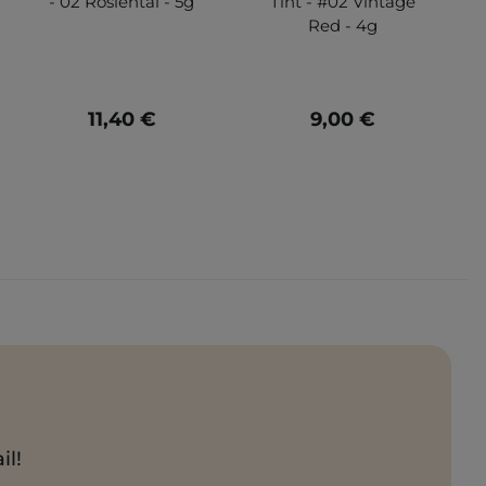
- 02 Rosiental - 5g
Tint - #02 Vintage
Red - 4g
11,40 €
9,00 €
il!