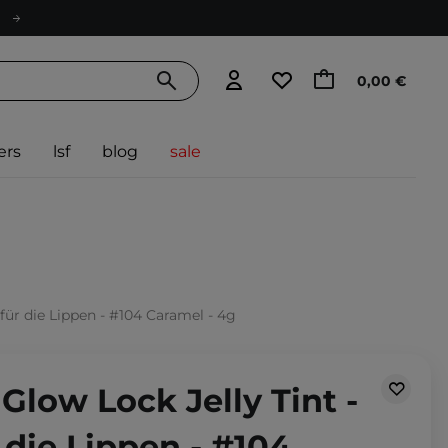
0,00 €
ers
lsf
blog
sale
 für die Lippen - #104 Caramel - 4g
 Glow Lock Jelly Tint -
r die Lippen - #104