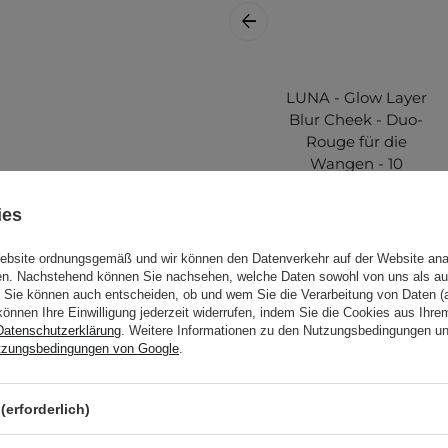
LUNA - Glow Layer
Blur Cheek - Duo-
Rouge für die
Wangen - 10
Cherry Compote -
8,5g
ies
rwenden Sie das Produkt
Website ordnungsgemäß und wir können den Datenverkehr auf der Website ana
on Kindern auf.
18,60 €
gen. Nachstehend können Sie nachsehen, welche Daten sowohl von uns als au
Sie können auch entscheiden, ob und wem Sie die Verarbeitung von Daten (a
kts können sich ändern.
können Ihre Einwilligung jederzeit widerrufen, indem Sie die Cookies aus Ihr
f der Verpackung. Haben
Datenschutzerklärung
. Weitere Informationen zu den Nutzungsbedingungen u
tzungsbedingungen von Google
.
(erforderlich)
Weitere Produkt