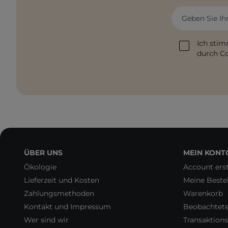
Geben Sie Ih
Ich stim
durch Co
ÜBER UNS
MEIN KONT
Ökologie
Account erst
Lieferzeit und Kosten
Meine Beste
Zahlungsmethoden
Warenkorb
Kontakt und Impressum
Beobachtet
Wer sind wir
Transaktions