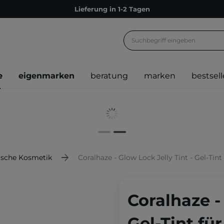
Lieferung in 1-2 Tagen
Empfehle uns weiter und sammle noch mehr Punkte
Kostenloser Versand ab 60 €
Ökologie
e
eigenmarken
beratung
marken
bestsell
Versand nach Deutschland und Österreich
Treueprogramm
Lieferung in 1-2 Tagen
Empfehle uns weiter und sammle noch mehr Punkte
Kostenloser Versand ab 60 €
ische Kosmetik
Coralhaze - Glow Lock Jelly Tint - Gel-Tint
Ökologie
Coralhaze -
Gel-Tint fü