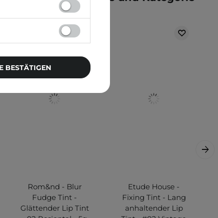
E BESTÄTIGEN
Rom&nd - Blur
Etude House -
Fudge Tint -
Fixing Tint - Lang
Glättender Lip Tint
anhaltender Lip