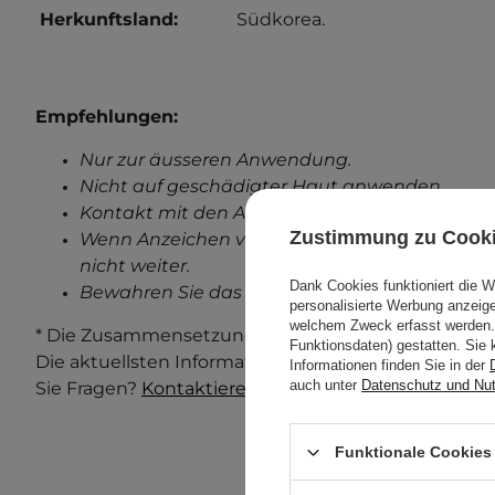
Herkunftsland:
Südkorea.
Empfehlungen:
Nur zur äusseren Anwendung.
Nicht auf geschädigter Haut anwenden.
Kontakt mit den Augen vermeiden.
Zustimmung zu Cook
Wenn Anzeichen von Reizungen auftreten, ve
nicht weiter.
Dank Cookies funktioniert die 
Bewahren Sie das außerhalb der Reichweite v
personalisierte Werbung anzei
welchem Zweck erfasst werden. 
* Die Zusammensetzung und Verpackung des Produ
Funktionsdaten) gestatten. Sie 
Die aktuellsten Informationen finden Sie immer au
Informationen finden Sie in der
auch unter
Datenschutz und Nu
Sie Fragen?
Kontaktieren Sie uns.
Funktionale Cookies 