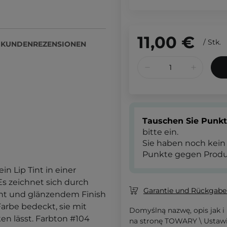
11,00 €
/
Stk.
KUNDENREZENSIONEN
Tauschen Sie Punk
bitte ein.
Sie haben noch kein
Punkte gegen Produ
ein Lip Tint in einer
Es zeichnet sich durch
Garantie und Rückgaber
nt und glänzendem Finish
arbe bedeckt, sie mit
Domyślną nazwę, opis jak i
en lässt. Farbton #104
na stronę TOWARY \ Ustaw