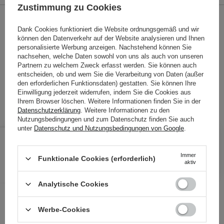
Zustimmung zu Cookies
STELLEN SIE EINE FRAGE
Dank Cookies funktioniert die Website ordnungsgemäß und wir
können den Datenverkehr auf der Website analysieren und Ihnen
personalisierte Werbung anzeigen. Nachstehend können Sie
Feuchtigkeitsspendende Schneckenschleim Essenz
nachsehen, welche Daten sowohl von uns als auch von unseren
11,99 €
/
100 ml
, inkl. MwSt.
Partnern zu welchem Zweck erfasst werden. Sie können auch
entscheiden, ob und wem Sie die Verarbeitung von Daten (außer
Produktcode: 1197
den erforderlichen Funktionsdaten) gestatten. Sie können Ihre
Einwilligung jederzeit widerrufen, indem Sie die Cookies aus
Ihrem Browser löschen. Weitere Informationen finden Sie in der
Datenschutzerklärung
. Weitere Informationen zu den
Nutzungsbedingungen und zum Datenschutz finden Sie auch
unter
Datenschutz und Nutzungsbedingungen von Google
.
11,99 €
/
Stk.
Immer
IN DEN WARENKORB
Funktionale Cookies (erforderlich)
aktiv
Folgende Produkte wurden von
Analytische Cookies
anderen Kunden geprüft
Werbe-Cookies
Mehr