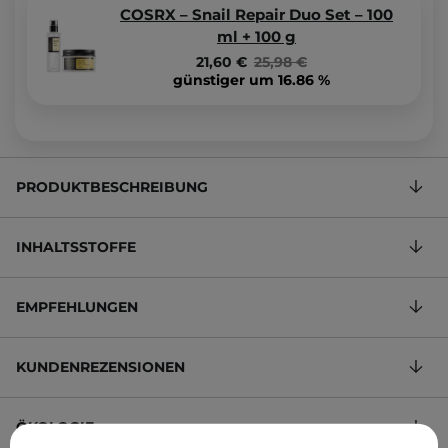
COSRX – Snail Repair Duo Set – 100
ml + 100 g
21,60 €
25,98 €
günstiger um 16.86 %
PRODUKTBESCHREIBUNG
INHALTSSTOFFE
EMPFEHLUNGEN
KUNDENREZENSIONEN
ÖKOLOGIE