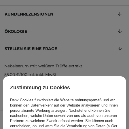
KUNDENREZENSIONEN
ÖKOLOGIE
STELLEN SIE EINE FRAGE
Nebelserum mit weißem Trüffelextrakt
55,00 €
/
100 ml
, inkl. MwSt.
Produktcode: 23220
Zustimmung zu Cookies
Dank Cookies funktioniert die Website ordnungsgemäß und wir
können den Datenverkehr auf der Website analysieren und Ihnen
personalisierte Werbung anzeigen. Nachstehend können Sie
27,50 €
/
Stk.
nachsehen, welche Daten sowohl von uns als auch von unseren
Partnern zu welchem Zweck erfasst werden. Sie können auch
entscheiden, ob und wem Sie die Verarbeitung von Daten (außer
IN DEN WARENKORB