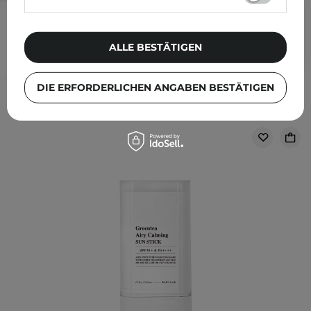
19,00 €
/
Stk.
IN DEN WARENKORB
ALLE BESTÄTIGEN
Folgende Produkte wurden von
DIE ERFORDERLICHEN ANGABEN BESTÄTIGEN
anderen Kunden geprüft