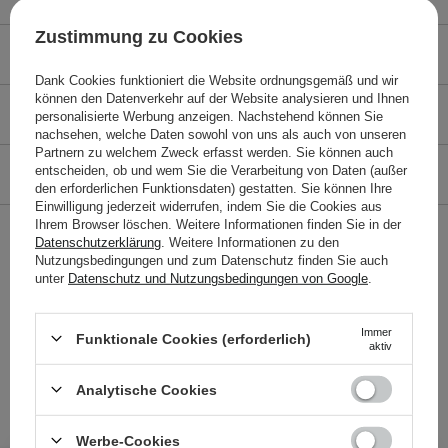
Zustimmung zu Cookies
EMPFEHLUNGEN
Dank Cookies funktioniert die Website ordnungsgemäß und wir
können den Datenverkehr auf der Website analysieren und Ihnen
KUNDENREZENSIONEN
personalisierte Werbung anzeigen. Nachstehend können Sie
nachsehen, welche Daten sowohl von uns als auch von unseren
Partnern zu welchem Zweck erfasst werden. Sie können auch
entscheiden, ob und wem Sie die Verarbeitung von Daten (außer
ÖKOLOGIE
den erforderlichen Funktionsdaten) gestatten. Sie können Ihre
Einwilligung jederzeit widerrufen, indem Sie die Cookies aus
Ihrem Browser löschen. Weitere Informationen finden Sie in der
STELLEN SIE EINE FRAGE
Datenschutzerklärung
. Weitere Informationen zu den
Nutzungsbedingungen und zum Datenschutz finden Sie auch
unter
Datenschutz und Nutzungsbedingungen von Google
.
Automatischer Stift mit Schwamm zum Verwischen
In fin ity €
/
100 g
, inkl. MwSt.
Immer
Funktionale Cookies (erforderlich)
aktiv
Produktcode: 25253
Analytische Cookies
Werbe-Cookies