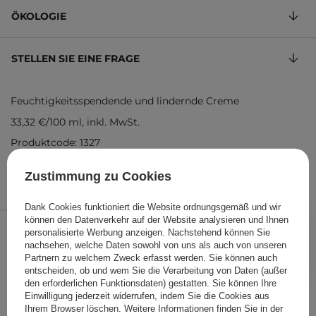
ÖKOLOGIE
STELLEN SIE EINE FRAGE
Feuchtigkeitsspendende und lindernde Creme
33,32 €
/
100 ml
, inkl. MwSt.
Produktcode: 1327
Zustimmung zu Cookies
Dank Cookies funktioniert die Website ordnungsgemäß und wir
19,99 €
/
Stk.
können den Datenverkehr auf der Website analysieren und Ihnen
personalisierte Werbung anzeigen. Nachstehend können Sie
nachsehen, welche Daten sowohl von uns als auch von unseren
IN DEN WARENKORB
Partnern zu welchem Zweck erfasst werden. Sie können auch
entscheiden, ob und wem Sie die Verarbeitung von Daten (außer
Folgende Produkte wurden von
den erforderlichen Funktionsdaten) gestatten. Sie können Ihre
Einwilligung jederzeit widerrufen, indem Sie die Cookies aus
anderen Kunden geprüft
Ihrem Browser löschen. Weitere Informationen finden Sie in der