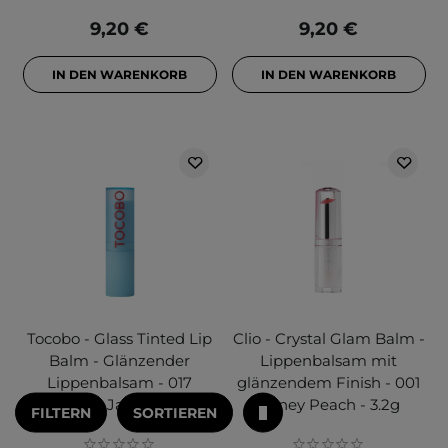
9,20 €
9,20 €
IN DEN WARENKORB
IN DEN WARENKORB
Tocobo - Glass Tinted Lip
Clio - Crystal Glam Balm -
Balm - Glänzender
Lippenbalsam mit
Lippenbalsam - 017
glänzendem Finish - 001
Choco Jam - 3,5g
Honey Peach - 3.2g
FILTERN
SORTIEREN