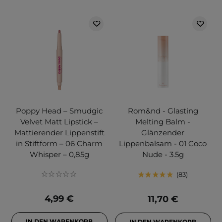
Poppy Head – Smudgic
Rom&nd - Glasting
Velvet Matt Lipstick –
Melting Balm -
Mattierender Lippenstift
Glänzender
in Stiftform – 06 Charm
Lippenbalsam - 01 Coco
Whisper – 0,85g
Nude - 3.5g
83
4,99 €
11,70 €
IN DEN WARENKORB
IN DEN WARENKORB