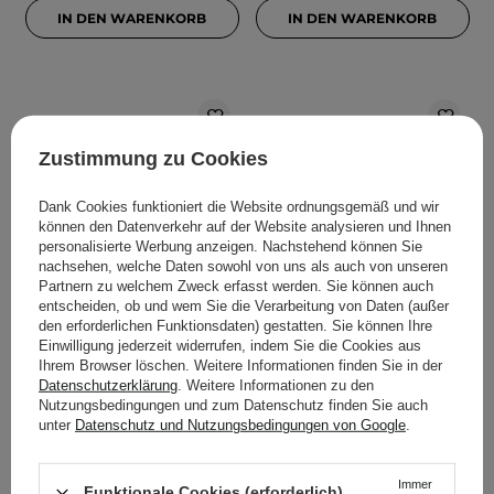
IN DEN WARENKORB
IN DEN WARENKORB
Zustimmung zu Cookies
Dank Cookies funktioniert die Website ordnungsgemäß und wir
können den Datenverkehr auf der Website analysieren und Ihnen
personalisierte Werbung anzeigen. Nachstehend können Sie
nachsehen, welche Daten sowohl von uns als auch von unseren
Partnern zu welchem Zweck erfasst werden. Sie können auch
entscheiden, ob und wem Sie die Verarbeitung von Daten (außer
Fwee - Lip&Cheek Blurry
Fwee - Lip&Cheek Blurry
den erforderlichen Funktionsdaten) gestatten. Sie können Ihre
Pudding Pot - Cremiger
Pudding Pot - Cremiger
Einwilligung jederzeit widerrufen, indem Sie die Cookies aus
Lippen- und
Lippen- und
Ihrem Browser löschen. Weitere Informationen finden Sie in der
Wangenbalsam - RS02
Wangenbalsam - RS03
Datenschutzerklärung
. Weitere Informationen zu den
Lyrics - 5g
Faded - 5g
Nutzungsbedingungen und zum Datenschutz finden Sie auch
unter
Datenschutz und Nutzungsbedingungen von Google
.
11
11
Immer
Funktionale Cookies (erforderlich)