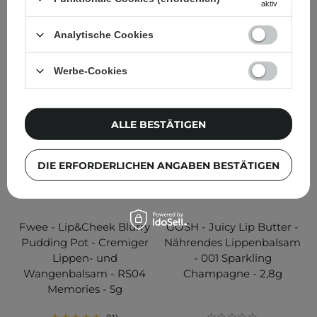
aktiv
10,99 €
8,99 €
Analytische Cookies
IN DEN WARENKORB
IN DEN WARENKORB
Werbe-Cookies
ALLE BESTÄTIGEN
DIE ERFORDERLICHEN ANGABEN BESTÄTIGEN
Fwee - Lip&Cheek Blurry
GOSH - Juicy Lip Butter -
Pudding Pot - Cremiger
Nährendes Lippenbalsam
Lippen- und
- 001 Sparkling
Wangenbalsam - RS04
Champagne - 2,8g
Memories - 5g