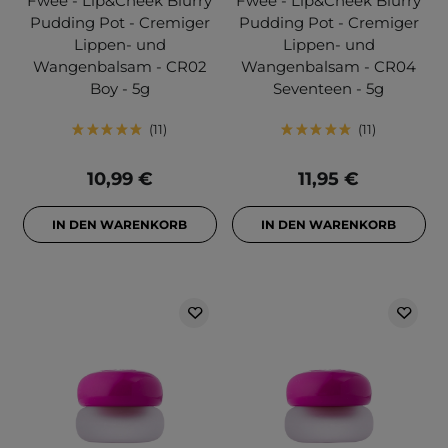
Fwee - Lip&Cheek Blurry
Fwee - Lip&Cheek Blurry
Pudding Pot - Cremiger
Pudding Pot - Cremiger
Lippen- und
Lippen- und
Wangenbalsam - CR02
Wangenbalsam - CR04
Boy - 5g
Seventeen - 5g
11
11
10,99 €
11,95 €
IN DEN WARENKORB
IN DEN WARENKORB