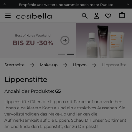
Empfehle uns weiter und sammle noch mehr Punkte
Kostenloser Versand ab 60 €
Ökologie
Versand nach Deutschland und Österreich
Treueprogramm
Lieferung in 1-2 Tagen
Empfehle uns weiter und sammle noch mehr Punkte
Kostenloser Versand ab 60 €
Startseite
Make-up
Lippen
Lippenstifte
Ökologie
Lippenstifte
Anzahl der Produkte:
65
Lippenstifte füllen die Lippen mit Farbe auf und verleihen
ihnen eine klarere Kontur und ein attraktives Aussehen. Sie
vervollständigen das Make-up und lenken die
Aufmerksamkeit auf die Lippen. Schau Dir unser Sortiment
an und finde den Lippenstift, der zu Dir passt!