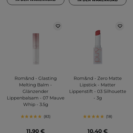
Rom&nd - Glasting
Rom&nd - Zero Matte
Melting Balm -
Lipstick - Matter
Glänzender
Lippenstift - 03 Silhouette
Lippenbalsam - 07 Mauve
- 3g
Whip - 3.5g
83
18
11,90 €
10,40 €