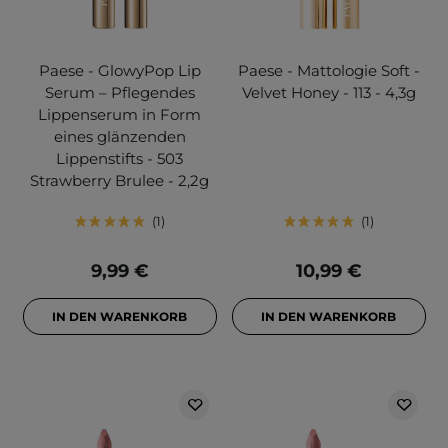
Paese - GlowyPop Lip
Paese - Mattologie Soft -
Serum – Pflegendes
Velvet Honey - 113 - 4,3g
Lippenserum in Form
eines glänzenden
Lippenstifts - 503
Strawberry Brulee - 2,2g
1
1
9,99 €
10,99 €
IN DEN WARENKORB
IN DEN WARENKORB