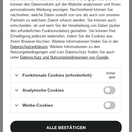
44,80 €
/
100 ml
, inkl. MwSt.
können den Datenverkehr auf der Website analysieren und Ihnen
personalisierte Werbung anzeigen. Nachstehend können Sie
Produktcode: 25031
nachsehen, welche Daten sowohl von uns als auch von unseren
Partnern zu welchem Zweck erfasst werden. Sie können auch
entscheiden, ob und wem Sie die Verarbeitung von Daten (außer
den erforderlichen Funktionsdaten) gestatten. Sie können Ihre
Einwilligung jederzeit widerrufen, indem Sie die Cookies aus
22,40 €
Ihrem Browser löschen. Weitere Informationen finden Sie in der
/
Stk.
Datenschutzerklärung
. Weitere Informationen zu den
Nutzungsbedingungen und zum Datenschutz finden Sie auch
IN DEN WARENKORB
unter
Datenschutz und Nutzungsbedingungen von Google
.
Folgende Produkte wurden von
Immer
Funktionale Cookies (erforderlich)
anderen Kunden geprüft
aktiv
Analytische Cookies
Werbe-Cookies
ALLE BESTÄTIGEN