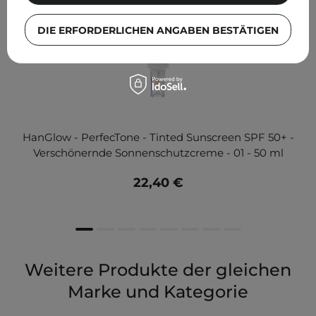
DIE ERFORDERLICHEN ANGABEN BESTÄTIGEN
HanGlow - PerfecTone - Tinted Sunscreen SPF 50+ -
Verschönernde Sonnenschutzcreme - 01 - 50 ml
22,40 €
Weitere Produkte der gleichen
Marke und Kategorie