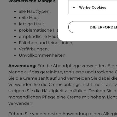
kosmetische Mängel:
Werbe-Cookies
alle Hauttypen,
reife Haut,
fettige Haut,
DIE ERFORDE
problematische Haut,
empfindliche Haut,
Fältchen und feine Linien,
Verfärbungen,
Unvollkommenheiten.
Anwendung:
Für die Abendpflege verwenden. Eine
Menge auf das gereinigte, tonisierte und trockene 
Sie die Creme sanft auf und vermeiden Sie dabei d
Verwenden Sie die Creme anfangs nicht mehr als 
steigern Sie die Häufigkeit allmählich. Denken Sie d
morgendlichen Pflege eine Creme mit hohem Licht
verwenden.
Führen Sie vor der ersten Anwendung einen Allergi