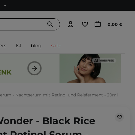
0,00 €
ers
lsf
blog
sale
Serum - Nachtserum mit Retinol und Reisferment - 20ml
onder - Black Rice
t Retinol Serum -