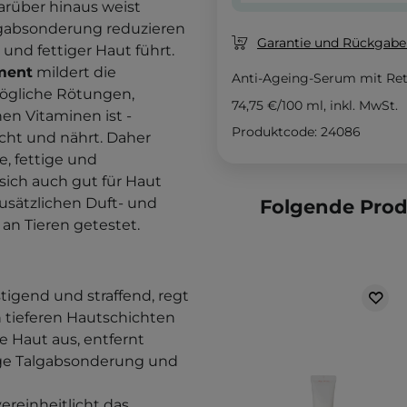
arüber hinaus weist
algabsonderung reduzieren
Garantie und Rückgaber
und fettiger Haut führt.
ment
mildert die
Anti-Ageing-Serum mit Ret
mögliche Rötungen,
74,75 €
/
100 ml
, inkl. MwSt.
hen Vitaminen ist -
Produktcode: 24086
acht und nährt. Daher
e, fettige und
sich auch gut für Haut
zusätzlichen Duft- und
Folgende Pro
an Tieren getestet.
stigend und straffend, regt
n tieferen Hautschichten
e Haut aus, entfernt
ige Talgabsonderung und
vereinheitlicht das