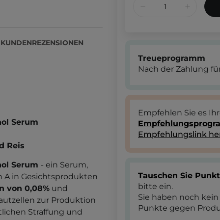
KUNDENREZENSIONEN
Treueprogramm
Nach der Zahlung für
Empfehlen Sie es Ih
nol Serum
Empfehlungsprog
Empfehlungslink he
d Reis
nol
Serum
- ein Serum,
Tauschen Sie Punk
in A in Gesichtsprodukten
bitte ein.
on von 0,08%
und
Sie haben noch kein
Hautzellen zur Produktion
Punkte gegen Produ
tlichen Straffung und