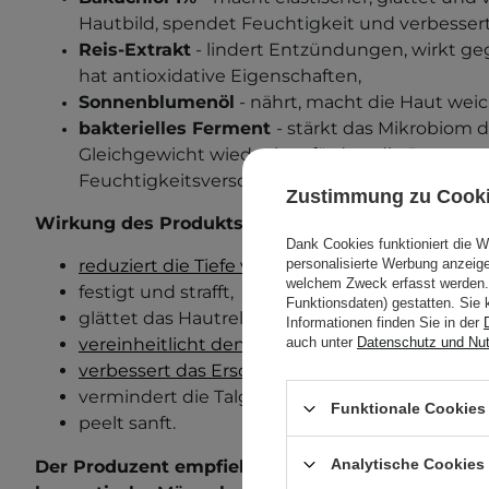
Hautbild, spendet Feuchtigkeit und verbessert
Reis-Extrakt
- lindert Entzündungen, wirkt g
hat antioxidative Eigenschaften,
Sonnenblumenöl
- nährt, macht die Haut wei
bakterielles Ferment
- stärkt das Mikrobiom d
Gleichgewicht wieder her, fördert die Regenera
Feuchtigkeitsversorgung.
Zustimmung zu Cook
Wirkung des Produkts:
Dank Cookies funktioniert die 
reduziert die Tiefe von feinen Linien und Falte
personalisierte Werbung anzei
welchem Zweck erfasst werden. 
festigt und strafft,
Funktionsdaten) gestatten. Sie 
glättet das Hautrelief,
Informationen finden Sie in der
vereinheitlicht den Hautton
,
auch unter
Datenschutz und Nu
verbessert das Erscheinungsbild von zu Akne
vermindert die Talgproduktion,
Funktionale Cookies 
peelt sanft.
Analytische Cookies
Der Produzent empfiehlt dieses Produkt für die