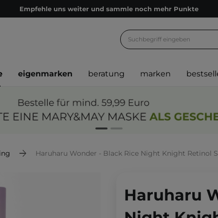
Empfehle uns weiter und sammle noch mehr Punkte
Kostenloser Versand ab 60 €
Ökologie
Versand nach Deutschland und Österreich
e
eigenmarken
beratung
marken
bestsell
Treueprogramm
Lieferung in 1-2 Tagen
Empfehle uns weiter und sammle noch mehr Punkte
Kostenloser Versand ab 60 €
Ökologie
ing
Haruharu Wonder - Black Rice Night Knight Retinol 
Haruharu W
Night Knigh