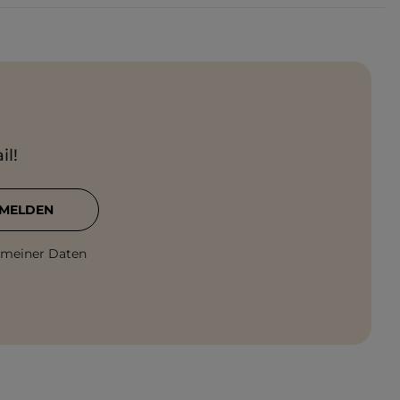
il!
MELDEN
 meiner Daten