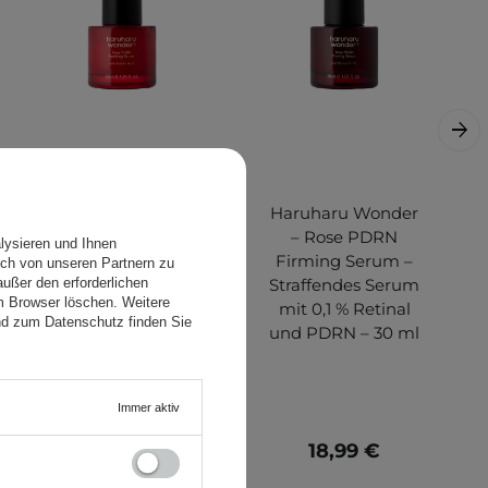
Haruharu Wonder
Haruharu Wonder
- Rose PDRN
– Rose PDRN
lysieren und Ihnen
Soothing Serum –
Firming Serum –
ch von unseren Partnern zu
Beruhigendes
Straffendes Serum
ußer den erforderlichen
em Browser löschen. Weitere
Serum mit PDRN
mit 0,1 % Retinal
nd zum Datenschutz finden Sie
und Azelainsäure –
und PDRN – 30 ml
30ml
Immer aktiv
17,99 €
18,99 €