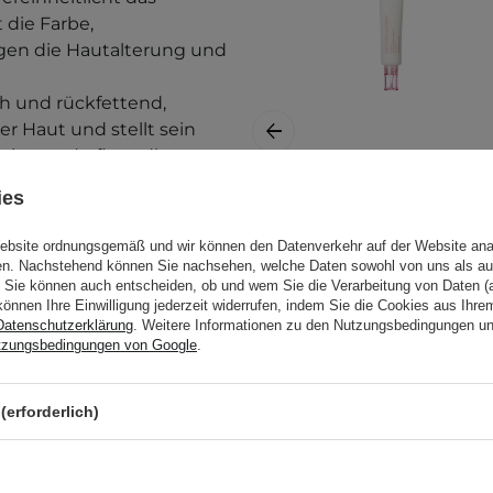
 die Farbe,
egen die Hautalterung und
ch und rückfettend,
er Haut und stellt sein
tion und pflegt die
ies
Haruharu Wonder
- Centella 5%
Website ordnungsgemäß und wir können den Datenverkehr auf der Website ana
Niacinamide
n
,
gen. Nachstehend können Sie nachsehen, welche Daten sowohl von uns als au
Radiance Gel
Sie können auch entscheiden, ob und wem Sie die Verarbeitung von Daten (a
können Ihre Einwilligung jederzeit widerrufen, indem Sie die Cookies aus Ihr
Cream –
Datenschutzerklärung
. Weitere Informationen zu den Nutzungsbedingungen u
Aufhellende
tzungsbedingungen von Google
.
Gesichtscreme-Gel
 neigender Haut
,
– 40g
(erforderlich)
14,95 €
 folgenden Hauttypen und