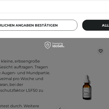
RLICHEN ANGABEN BESTÄTIGEN
ALL
Weitere Produkt
 kleine, erbsengroße
Gesicht auftragen. Tragen
ie Augen- und Mundpartie.
zweimal pro Woche und
aran, bei der
schutzfaktor LSF50 zu
etest durch. Weitere