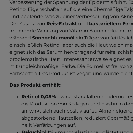
Verbesserung der Spannung der Epidermis führt. D
Retinol Eigenschaften auf, die eine übermäßige T
und peelende, was zu einer Verbesserung von Akne 
Der Zusatz von
Reis-Extrakt
und
bakteriellem Fer
irritierende Wirkung von Vitamin A und reduziert 
während
Sonnenblumenöl
ein Träger von fettlöslic
einschließlich Retinol, aber auch die Haut weich m
eignet sich das Serum hervorragend für reife, schlaff
problematische Haut. Interessanterweise eignet es 
mit ungleichmäßiger Farbe. Die Formel ist frei von 
Farbstoffen. Das Produkt ist vegan und wurde nicht 
Das Produkt enthält:
Retinol 0,08%
- wirkt stark faltenmindernd, fe
die Produktion von Kollagen und Elastin in de
an, wirkt sich auch positiv auf zu Akne neigend
abgestorbene Hautzellen, reduziert übermäß
hellt Verfärbungen auf,
Bakuchiol 1%
- macht elastischer, glättet und 